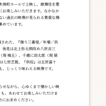
木挽町ホールで上映し、歌舞伎を愛
にお楽しみいただきます。なかなか
ない過去の映像が見られる貴重な機
集めています。
演された、『操り三番叟／年増／供
、後見は北上弥太朗改め八世吉三
現 梅玉）、千歳に浩太郎（現 扇
』は七世芝翫、『供奴』は五世富十
も、じっくり味わえる映像です。
らせながら、心ゆくまで懐かしい映
」も、あわせてお楽しみいただけま
めにお求めください。