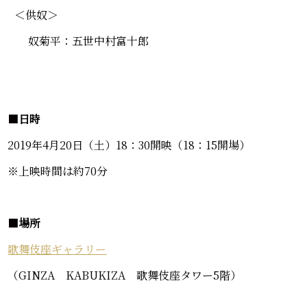
＜供奴＞
奴菊平：五世中村富十郎
■
日時
2019年4月20日（土）18：30開映（18：15開場）
※上映時間は約70分
■
場所
歌舞伎座ギャラリー
（GINZA KABUKIZA 歌舞伎座タワー5階）