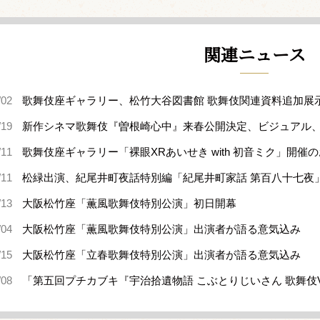
関連ニュース
/02
歌舞伎座ギャラリー、松竹大谷図書館 歌舞伎関連資料追加展
/19
新作シネマ歌舞伎『曽根崎心中』来春公開決定、ビジュアル
/11
歌舞伎座ギャラリー「裸眼XRあいせき with 初音ミク」開催
/11
松緑出演、紀尾井町夜話特別編「紀尾井町家話 第百八十七夜
/13
大阪松竹座「薫風歌舞伎特別公演」初日開幕
/04
大阪松竹座「薫風歌舞伎特別公演」出演者が語る意気込み
/15
大阪松竹座「立春歌舞伎特別公演」出演者が語る意気込み
/08
「第五回プチカブキ『宇治拾遺物語 こぶとりじいさん 歌舞伎V