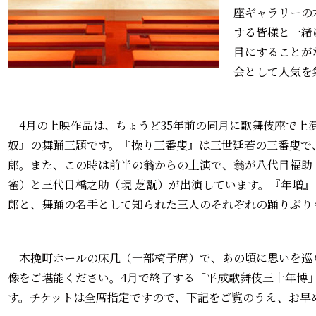
座ギャラリーの
する皆様と一緒
目にすることが
会として人気を
4月の上映作品は、ちょうど35年前の同月に歌舞伎座で上
奴』の舞踊三題です。『操り三番叟』は三世延若の三番叟で
郎。また、この時は前半の翁からの上演で、翁が八代目福助（
雀）と三代目橋之助（現 芝翫）が出演しています。『年増
郎と、舞踊の名手として知られた三人のそれぞれの踊りぶり
木挽町ホールの床几（一部椅子席）で、あの頃に思いを巡
像をご堪能ください。4月で終了する「平成歌舞伎三十年博
す。チケットは全席指定ですので、下記をご覧のうえ、お早