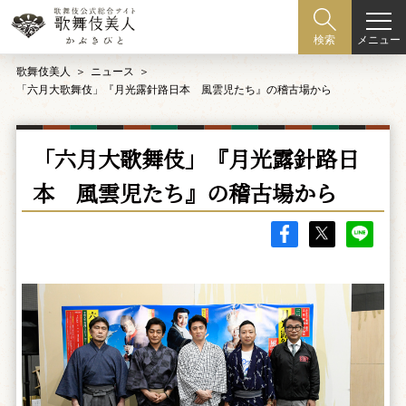
メニュー
検索
歌舞伎美人
ニュース
「六月大歌舞伎」『月光露針路日本 風雲児たち』の稽古場から
「六月大歌舞伎」『月光露針路日
本 風雲児たち』の稽古場から