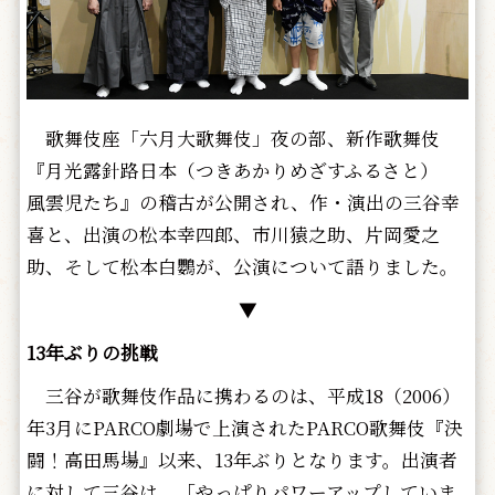
歌舞伎座「六月大歌舞伎」夜の部、新作歌舞伎
『月光露針路日本（つきあかりめざすふるさと）
風雲児たち』の稽古が公開され、作・演出の三谷幸
喜と、出演の松本幸四郎、市川猿之助、片岡愛之
助、そして松本白鸚が、公演について語りました。
▼
13年ぶりの挑戦
三谷が歌舞伎作品に携わるのは、平成18（2006）
年3月にPARCO劇場で上演されたPARCO歌舞伎『決
闘！高田馬場』以来、13年ぶりとなります。出演者
に対して三谷は、「やっぱりパワーアップしていま