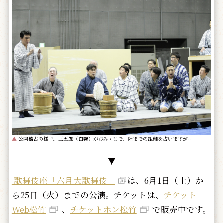
▲
公開稽古の様子。三五郎（白鸚）がおみくじで、陸までの距離を占いますが…
▼
歌舞伎座「六月大歌舞伎」
は、6月1日（土）か
ら25日（火）までの公演。チケットは、
チケット
Web松竹
、
チケットホン松竹
で販売中です。