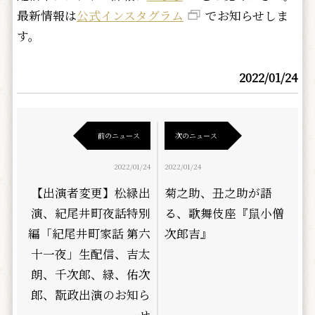
最新情報は
公式インスタグラム
でお知らせしま
す。
2022/01/24
前のニュース
次のニュース
2022/01/24
2022/01/24
【出演者変更】松緑出
菊之助、丑之助が語
演、紀尾井町夜話特別
る、歌舞伎座『鼠小僧
編「紀尾井町家話 第六
次郎吉』
十一夜」生配信、吉太
朗、千次郎、緑、佑次
郎、翫政出演のお知ら
せ