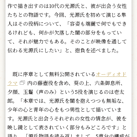
作で描き出すのは10代の光源氏と、彼が出会う女性
たちとの物語です。今回、光源氏を初めて演じる隼
人はその役柄について、「容姿も端麗で何でもでき
るけれども、何かが欠落した闇の部分をもってい
て、それが魅力でもある。そのことが映像を通して
伝わる光源氏にしたい」と、抱負を述べました。
既に序章として無料公開されている
オーディオド
ラマ
内の藤壺役を含め、葵の上、六条御息所、
夕顔、玉鬘（声のみ）という5役を演じるのは壱太
郎。「本章では、光源氏を闇を抱えつつも無垢な、
少年の心と青年の心をもつ男性として描いていま
す。光源氏と出会うそれぞれの女性の情念が、彼を
映し鏡として表されていく部分もみどころです」と
語り、「源氏物語を読み返しまして、5章分の構成が