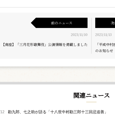
前のニュース
次
2023/11/10
2023/11/13
【南座】「三月花形歌舞伎」公演情報を掲載しました
「平成中村
のお知らせ
関連ニュース
/12
勘九郎、七之助が語る「十八世中村勘三郎十三回忌追善」