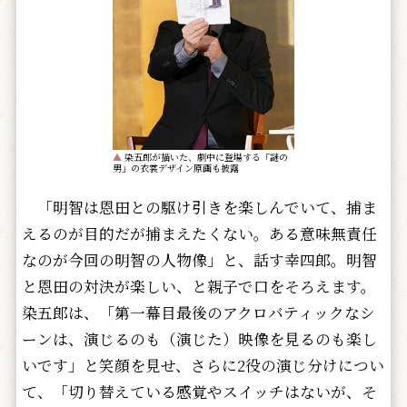
▲
染五郎が描いた、劇中に登場する「謎の
男」の衣裳デザイン原画も披露
「明智は恩田との駆け引きを楽しんでいて、捕ま
えるのが目的だが捕まえたくない。ある意味無責任
なのが今回の明智の人物像」と、話す幸四郎。明智
と恩田の対決が楽しい、と親子で口をそろえます。
染五郎は、「第一幕目最後のアクロバティックなシ
ーンは、演じるのも（演じた）映像を見るのも楽し
いです」と笑顔を見せ、さらに2役の演じ分けについ
て、「切り替えている感覚やスイッチはないが、そ