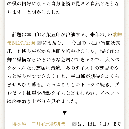
の役の格好になった自分を鏡で見ると自然とそうな
ります」と明かしました。
話題は幸四郎と染五郎が出演する、来年2月の
歌舞
伎NEXT公演
にも及び、「今回の『江戸宵闇妖鉤
爪』も博多座だから場面を増やせました。博多座の
舞台機構ならいろいろな芝居ができるので、大スペ
クタクルなお芝居に最適。あのテイストの芝居をや
っと博多座でできます」と、幸四郎が期待をふくら
ませるひと幕も。たっぷりとしたトークに続き、プ
レゼント抽選や撮影タイムなども行われ、イベント
は終始盛り上がりを見せました。
▼
博多座「二月花形歌舞伎」
は、18日（日）まで