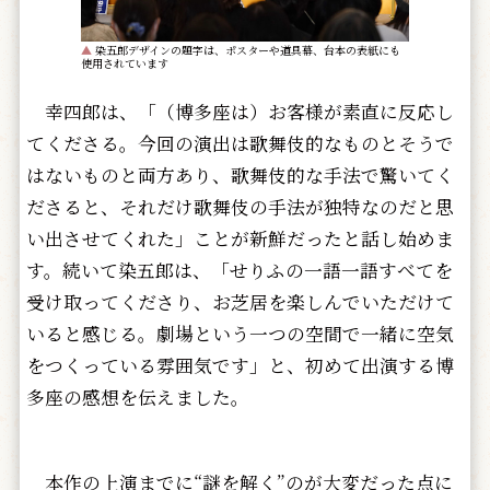
▲
染五郎デザインの題字は、ポスターや道具幕、台本の表紙にも
使用されています
幸四郎は、「（博多座は）お客様が素直に反応し
てくださる。今回の演出は歌舞伎的なものとそうで
はないものと両方あり、歌舞伎的な手法で驚いてく
ださると、それだけ歌舞伎の手法が独特なのだと思
い出させてくれた」ことが新鮮だったと話し始めま
す。続いて染五郎は、「せりふの一語一語すべてを
受け取ってくださり、お芝居を楽しんでいただけて
いると感じる。劇場という一つの空間で一緒に空気
をつくっている雰囲気です」と、初めて出演する博
多座の感想を伝えました。
本作の上演までに“謎を解く”のが大変だった点に