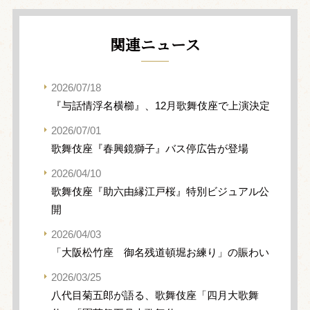
関連ニュース
2026/07/18
『与話情浮名横櫛』、12月歌舞伎座で上演決定
2026/07/01
歌舞伎座『春興鏡獅子』バス停広告が登場
2026/04/10
歌舞伎座『助六由縁江戸桜』特別ビジュアル公
開
2026/04/03
「大阪松竹座 御名残道頓堀お練り」の賑わい
2026/03/25
八代目菊五郎が語る、歌舞伎座「四月大歌舞