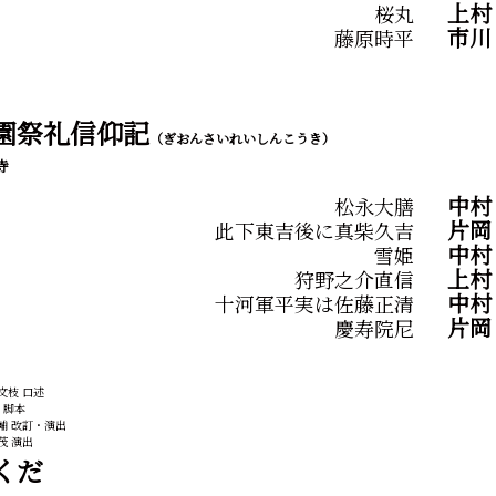
上村
桜丸
市
藤原時平
園祭礼信仰記
（ぎおんさいれいしんこうき）
寺
中村
松永大膳
片岡
此下東吉後に真柴久吉
中村
雪姫
上
狩野之介直信
中
十河軍平実は佐藤正清
片岡
慶寿院尼
文枝 口述
 脚本
輔 改訂・演出
茂 演出
くだ