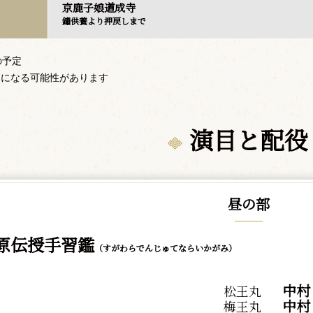
京鹿子娘道成寺
鐘供養より押戻しまで
の予定
更になる可能性があります
演目と配役
昼の部
原伝授手習鑑
（すがわらでんじゅてならいかがみ）
中村
松王丸
中村
梅王丸