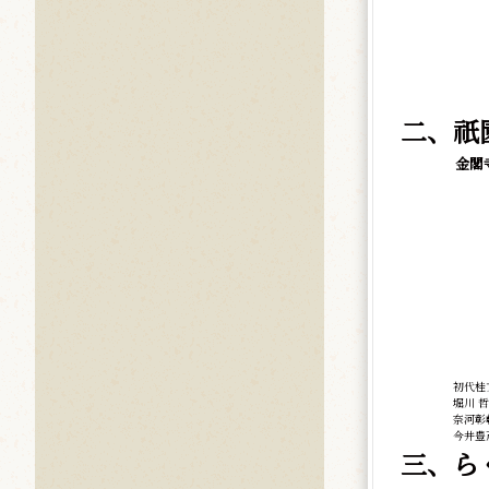
二、祇
金閣
初代桂
堀川 哲
奈河彰
今井豊
三、ら