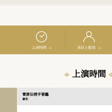
上演時間
演目と配役
上演時間
菅原伝授手習鑑
車引