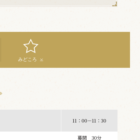
みどころ
11：00－11：30
幕間 30分