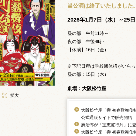
当公演は終了いたしました
2026年1月7日（水）～25
昼の部 午前11時～
夜の部 午後4時～
【休演】16日（金）
※下記日程は学校団体様がいらっ
昼の部：15日（木）
劇場：大阪松竹座
拡大
大阪松竹座「壽 初春歌舞伎
公式通販サイトで販売開始
鴈治郎が「宝恵駕行列」に
大阪松竹座「壽 初春歌舞伎