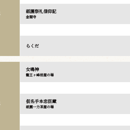
祇園祭礼信仰記
部
金閣寺
らくだ
女鳴神
龍王ヶ峰岩屋の場
仮名手本忠臣蔵
部
祇園一力茶屋の場