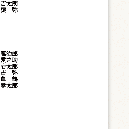
 吉太朗
川
猿
弥
 鴈治郎
 愛之助
 壱太郎
村
吉
弥
村
亀
鶴
 孝太郎