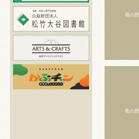
昼の
夜の