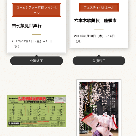
ロームシアター京都 メインホ
フェスティバルホール
ール
六本木歌舞伎 座頭市
吉例顔見世興行
2017年8月10日（木）～14日
2017年12月1日（金）～18日
（月）
（月）
公演終了
公演終了