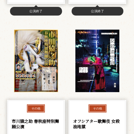
公演終了
公演終了
その他
その他
市川猿之助 春秋座特別舞
オフシアター歌舞伎 女殺
踊公演
油地獄