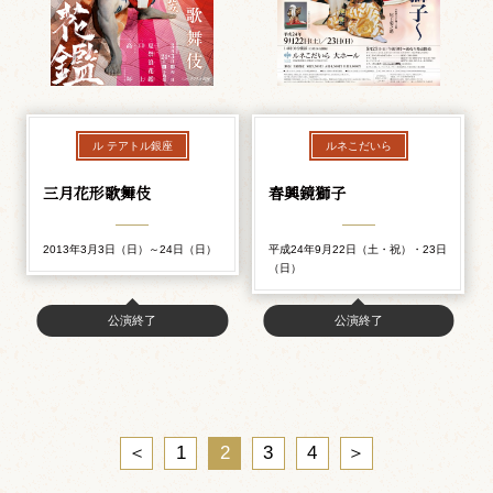
ル テアトル銀座
ルネこだいら
三月花形歌舞伎
春興鏡獅子
2013年3月3日（日）～24日（日）
平成24年9月22日（土・祝）・23日
（日）
公演終了
公演終了
＜
1
2
3
4
＞