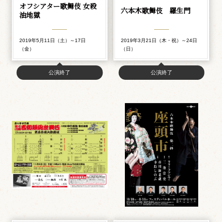
オフシアター歌舞伎 女殺
六本木歌舞伎 羅生門
油地獄
2019年5月11日（土）～17日
2019年3月21日（木・祝）～24日
（金）
（日）
公演終了
公演終了