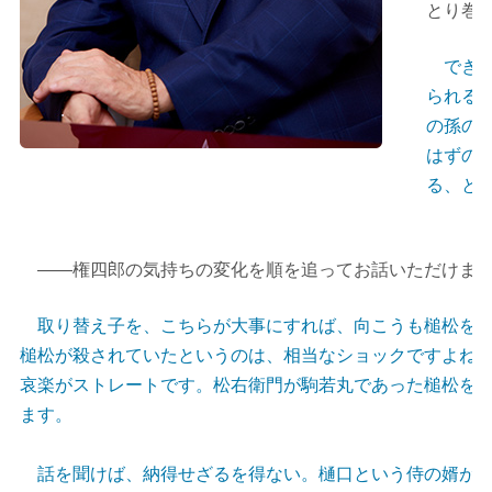
とり巻
できの
られる
の孫の
はずの
る、と
――権四郎の気持ちの変化を順を追ってお話いただけます
取り替え子を、こちらが大事にすれば、向こうも槌松を大
槌松が殺されていたというのは、相当なショックですよね
哀楽がストレートです。松右衛門が駒若丸であった槌松を
ます。
話を聞けば、納得せざるを得ない。樋口という侍の婿がい