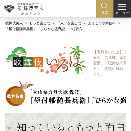
メニュー
検索
歌舞伎美人
もっと楽しむ
「人」を楽しむ
ようこそ歌舞伎へ
『極付幡随長兵衛』「ひらかな盛衰記」中村歌六
【歌舞伎いろは】は歌
美人」の連載、読み物
言葉」「歌舞伎衣裳、
界」「問題に挑戦」な
ます。