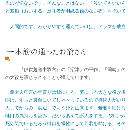
るのが切ないです。そんなことはない、「泣いてもいいん
と笈摺（おいずる。巡礼者が羽織る袖のない衣）を抱いて
人間的です。わかりやすく運んでいけば、ドラマが成立し
――『伊賀越道中双六』の「沼津」の平作、「岡崎」の幸
の大役を演じられることが増えています。
義太夫狂言の年寄りは爺にしろ、婆にしろ大きな役が多い
郎は、ずっと舞台にいてしゃべっているので持続力がいり
人してからの「浜辺」でもうひと山来ます。若君を助けな
樋口の気持ちを汲み、だからあえて訴人をする。?気じゃな
死ぬ気でいるだろう樋口を犠牲にして若君を助ける。その