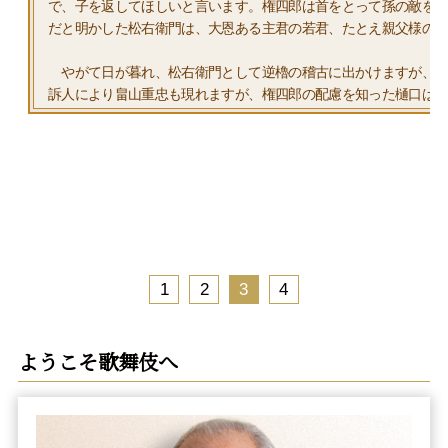
で、子を返してほしいと言います。権四郎は首をとって孫の敵を
だと明かした松右衛門は、大恩ある主君の若君、たとえ親父様の
やがて日が暮れ、松右衛門として逆櫓の稽古に出かけますが、正
訴人により畠山重忠も現れますが、権四郎の配慮を知った樋口は
1
2
3
4
ようこそ歌舞伎へ