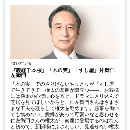
2018/11/25
『義経千本桜』「木の実」「すし屋」片岡仁
左衛門
「木の実」でのさりげないやりとりが「すし屋」
で生きてきて、権太の悲劇が際立つ――。お客様
には権太の心情に心を寄せ、ドラマに入り込んで
芝居を見てほしいからと、仁左衛門さんはさまざ
まな工夫を凝らして権太を勤めます。悪事を働い
ても憎めない、愛嬌があって可愛いなと思わせる
仁左衛門さんの権太が、南座に登場するのはなん
と初めて。新開場にふさわしい、見逃せない権太