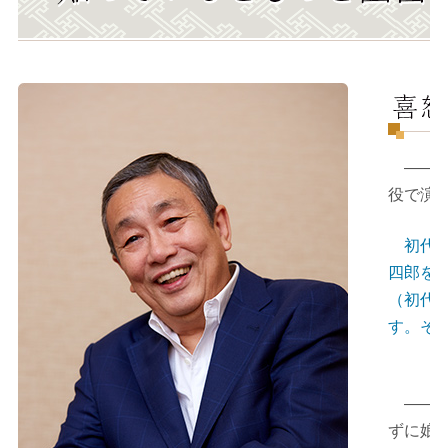
――『
役で演
初代（
四郎を
（初代
す。そ
――権
ずに娘