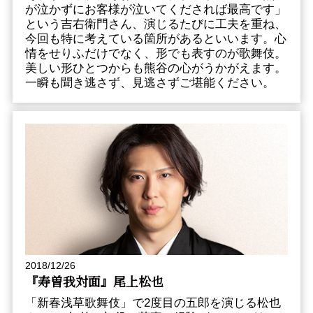
が泣かずにお客様が泣いてくだされば最高です」
という吉右衛門さん、演じるたびに工夫を重ね、
今回も特に考えている箇所があるといいます。心
情をせりふだけでなく、形でも表すのが歌舞伎。
美しい形ひとつからも熊谷の心がうかがえます。
一瞬も聞き逃さず、見逃さずご堪能ください。
2018/12/26
『寿曽我対面』尾上松也
「新春浅草歌舞伎」で2度目の五郎を演じる松也