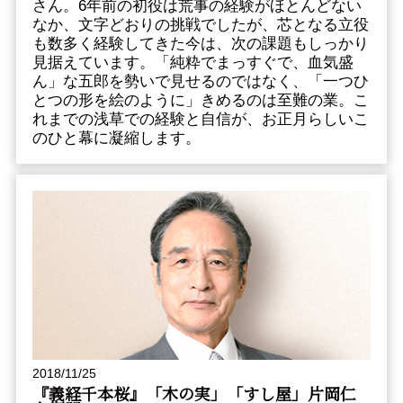
さん。6年前の初役は荒事の経験がほとんどない
なか、文字どおりの挑戦でしたが、芯となる立役
も数多く経験してきた今は、次の課題もしっかり
見据えています。「純粋でまっすぐで、血気盛
ん」な五郎を勢いで見せるのではなく、「一つひ
とつの形を絵のように」きめるのは至難の業。こ
れまでの浅草での経験と自信が、お正月らしいこ
のひと幕に凝縮します。
2018/11/25
『義経千本桜』「木の実」「すし屋」片岡仁