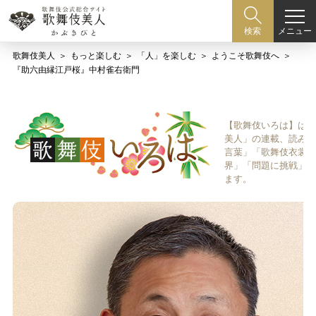
メニュー
検索
歌舞伎美人
もっと楽しむ
「人」を楽しむ
ようこそ歌舞伎へ
『助六由縁江戸桜』中村雀右衛門
【歌舞伎いろは】は歌
美人」の連載、読み物
言葉」「歌舞伎衣裳、
界」「問題に挑戦」な
ます。