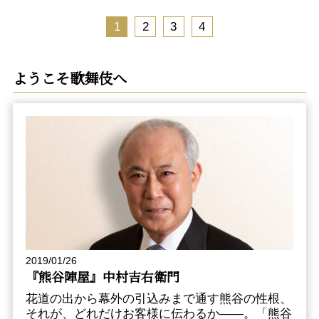
1
2
3
4
ようこそ歌舞伎へ
2019/01/26
『熊谷陣屋』中村吉右衛門
花道の出から幕外の引込みまで通す熊谷の性根、
それが、どれだけお客様に伝わるか――。「熊谷