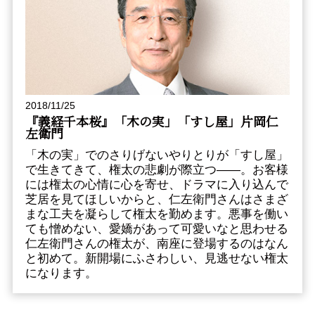
2018/11/25
『義経千本桜』「木の実」「すし屋」片岡仁
左衛門
「木の実」でのさりげないやりとりが「すし屋」
で生きてきて、権太の悲劇が際立つ――。お客様
には権太の心情に心を寄せ、ドラマに入り込んで
芝居を見てほしいからと、仁左衛門さんはさまざ
まな工夫を凝らして権太を勤めます。悪事を働い
ても憎めない、愛嬌があって可愛いなと思わせる
仁左衛門さんの権太が、南座に登場するのはなん
と初めて。新開場にふさわしい、見逃せない権太
になります。