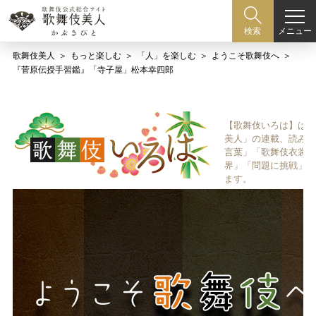
メニュー
検索
歌舞伎美人
もっと楽しむ
「人」を楽しむ
ようこそ歌舞伎へ
『菅原伝授手習鑑』「寺子屋」松本幸四郎
【歌舞伎いろは】は歌
美人」の連載、読み物
言葉」「歌舞伎衣裳、
界」「問題に挑戦」な
ます。