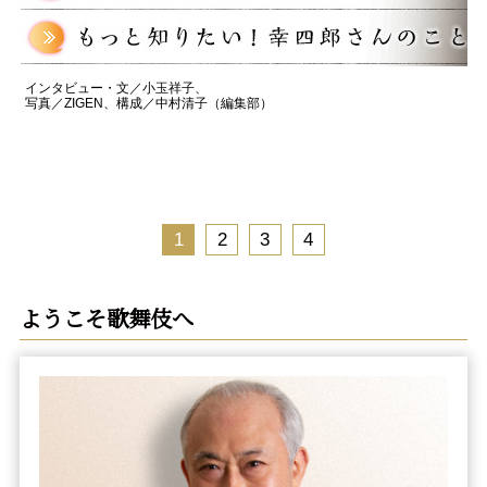
インタビュー・文／小玉祥子、
写真／ZIGEN、構成／中村清子（編集部）
1
2
3
4
ようこそ歌舞伎へ