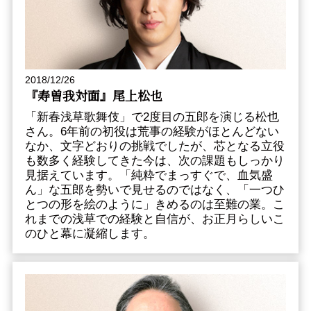
2018/12/26
『寿曽我対面』尾上松也
「新春浅草歌舞伎」で2度目の五郎を演じる松也
さん。6年前の初役は荒事の経験がほとんどない
なか、文字どおりの挑戦でしたが、芯となる立役
も数多く経験してきた今は、次の課題もしっかり
見据えています。「純粋でまっすぐで、血気盛
ん」な五郎を勢いで見せるのではなく、「一つひ
とつの形を絵のように」きめるのは至難の業。こ
れまでの浅草での経験と自信が、お正月らしいこ
のひと幕に凝縮します。