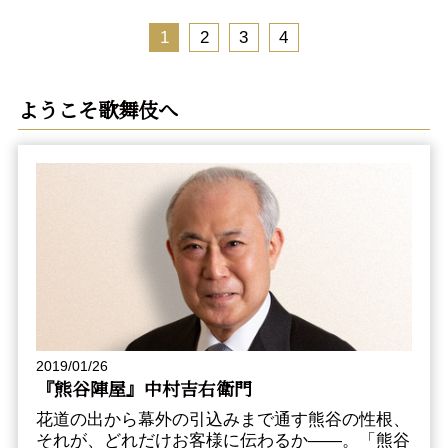
1
2
3
4
ようこそ歌舞伎へ
2019/01/26
『熊谷陣屋』中村吉右衛門
花道の出から幕外の引込みまで通す熊谷の性根、
それが、どれだけお客様に伝わるか――。「熊谷