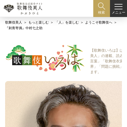
メニュー
検索
歌舞伎美人
もっと楽しむ
「人」を楽しむ
ようこそ歌舞伎へ
『刺青寄偶』中村七之助
【歌舞伎いろは】は歌
美人」の連載、読み物
言葉」「歌舞伎衣裳、
界」「問題に挑戦」な
ます。