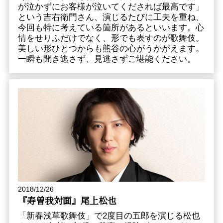
が泣かずにお客様が泣いてくだされば最高です」
という吉右衛門さん、演じるたびに工夫を重ね、
今回も特に考えている箇所があるといいます。心
情をせりふだけでなく、形でも表すのが歌舞伎。
美しい形ひとつからも熊谷の心がうかがえます。
一瞬も聞き逃さず、見逃さずご堪能ください。
2018/12/26
『寿曽我対面』尾上松也
「新春浅草歌舞伎」で2度目の五郎を演じる松也