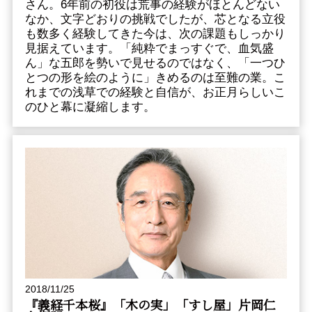
さん。6年前の初役は荒事の経験がほとんどない
なか、文字どおりの挑戦でしたが、芯となる立役
も数多く経験してきた今は、次の課題もしっかり
見据えています。「純粋でまっすぐで、血気盛
ん」な五郎を勢いで見せるのではなく、「一つひ
とつの形を絵のように」きめるのは至難の業。こ
れまでの浅草での経験と自信が、お正月らしいこ
のひと幕に凝縮します。
2018/11/25
『義経千本桜』「木の実」「すし屋」片岡仁