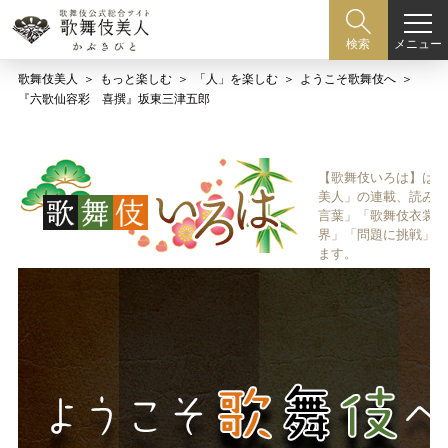
メニュー
検索
歌舞伎美人
もっと楽しむ
「人」を楽しむ
ようこそ歌舞伎へ
『六歌仙容彩 喜撰』坂東三津五郎
【歌舞伎いろは】は歌
美人」の連載、読み物
言葉」「歌舞伎衣裳、
界」「問題に挑戦」な
ます。