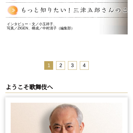
インタビュー・文／小玉祥子、
写真／ZIGEN、構成／中村清子（編集部）
1
2
3
4
ようこそ歌舞伎へ