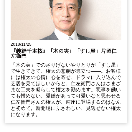
2018/11/25
『義経千本桜』「木の実」「すし屋」片岡仁
左衛門
「木の実」でのさりげないやりとりが「すし屋」
で生きてきて、権太の悲劇が際立つ――。お客様
には権太の心情に心を寄せ、ドラマに入り込んで
芝居を見てほしいからと、仁左衛門さんはさまざ
まな工夫を凝らして権太を勤めます。悪事を働い
ても憎めない、愛嬌があって可愛いなと思わせる
仁左衛門さんの権太が、南座に登場するのはなん
と初めて。新開場にふさわしい、見逃せない権太
になります。