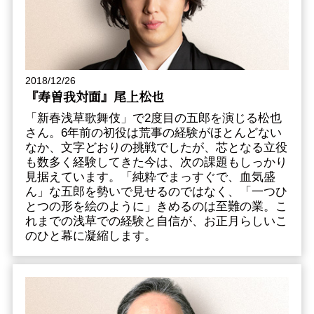
2018/12/26
『寿曽我対面』尾上松也
「新春浅草歌舞伎」で2度目の五郎を演じる松也
さん。6年前の初役は荒事の経験がほとんどない
なか、文字どおりの挑戦でしたが、芯となる立役
も数多く経験してきた今は、次の課題もしっかり
見据えています。「純粋でまっすぐで、血気盛
ん」な五郎を勢いで見せるのではなく、「一つひ
とつの形を絵のように」きめるのは至難の業。こ
れまでの浅草での経験と自信が、お正月らしいこ
のひと幕に凝縮します。