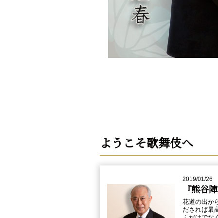
ようこそ歌舞伎へ
2019/01/26
『熊谷陣
花道の出か
だされば最
ふだけでな