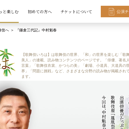
っと楽しむ
初めての方へ
チケットについて
公演チ
舞伎へ
『鎌倉三代記』中村魁春
【歌舞伎いろは】は歌舞伎の世界、「和」の世界を楽しむ「歌
美人」の連載、読み物コンテンツのページです。「俳優、著名
言葉」「歌舞伎衣裳、かつらの美」「劇場、小道具、大道具の
界」「問題に挑戦」など、さまざまな分野の読み物が掲載され
ます。