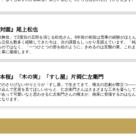
対面』尾上松也
歌舞伎」で2度目の五郎を演じる松也さん。6年前の初役は荒事の経験がほと
る立役も数多く経験してきた今は、次の課題もしっかり見据えています。「純
るのではなく、「一つひとつの形を絵のように」きめるのは至難の業。これま
と幕に凝縮します。
本桜』「木の実」「すし屋」片岡仁左衛門
でのさりげないやりとりが「すし屋」で生きてきて、権太の悲劇が際立つ――
り込んで芝居を見てほしいからと、仁左衛門さんはさまざまな工夫を凝らして
があって可愛いなと思わせる仁左衛門さんの権太が、南座に登場するのはなん
になります。