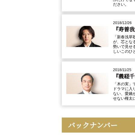
ださい。
2018/12/26
『寿曽我
「新春浅草
が、芯とな
勢いで見せ
しいこのひ
2018/11/25
『義経千
「木の実」
ドラマに入
ない、愛嬌
せない権太
バックナンバー