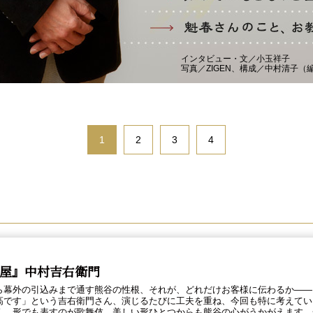
インタビュー・文／小玉祥子
写真／ZIGEN、構成／中村清子（
1
2
3
4
屋』中村吉右衛門
ら幕外の引込みまで通す熊谷の性根、それが、どれだけお客様に伝わるか――
高です」という吉右衛門さん、演じるたびに工夫を重ね、今回も特に考えてい
く、形でも表すのが歌舞伎。美しい形ひとつからも熊谷の心がうかがえます。