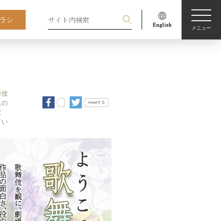
ラシ
メニュー
舞伎
人の
tweetする
世
てい