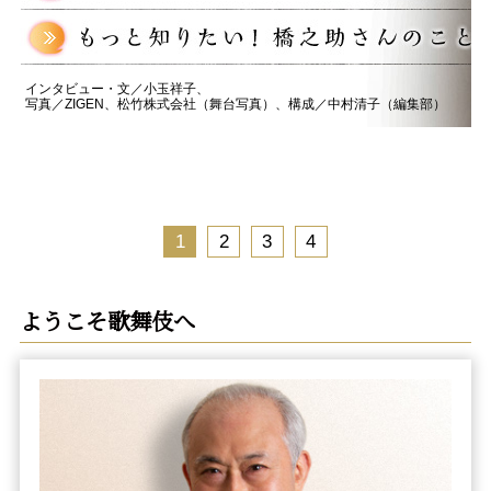
インタビュー・文／小玉祥子、
写真／ZIGEN、松竹株式会社（舞台写真）、構成／中村清子（編集部）
1
2
3
4
ようこそ歌舞伎へ