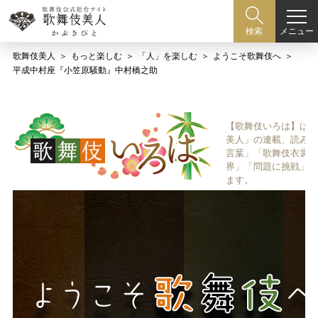
メニュー
検索
歌舞伎美人
もっと楽しむ
「人」を楽しむ
ようこそ歌舞伎へ
平成中村座『小笠原騒動』中村橋之助
【歌舞伎いろは】は歌
美人」の連載、読み物
言葉」「歌舞伎衣裳、
界」「問題に挑戦」な
ます。