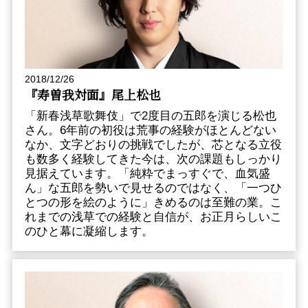
2018/12/26
『寿曽我対面』尾上松也
「新春浅草歌舞伎」で2度目の五郎を演じる松也
さん。6年前の初役は荒事の経験がほとんどない
なか、文字どおりの挑戦でしたが、芯となる立役
も数多く経験してきた今は、次の課題もしっかり
見据えています。「純粋でまっすぐで、血気盛
ん」な五郎を勢いで見せるのではなく、「一つひ
とつの形を絵のように」きめるのは至難の業。こ
れまでの浅草での経験と自信が、お正月らしいこ
のひと幕に凝縮します。