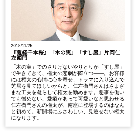
2018/11/25
『義経千本桜』「木の実」「すし屋」片岡仁
左衛門
「木の実」でのさりげないやりとりが「すし屋」
で生きてきて、権太の悲劇が際立つ――。お客様
には権太の心情に心を寄せ、ドラマに入り込んで
芝居を見てほしいからと、仁左衛門さんはさまざ
まな工夫を凝らして権太を勤めます。悪事を働い
ても憎めない、愛嬌があって可愛いなと思わせる
仁左衛門さんの権太が、南座に登場するのはなん
と初めて。新開場にふさわしい、見逃せない権太
になります。