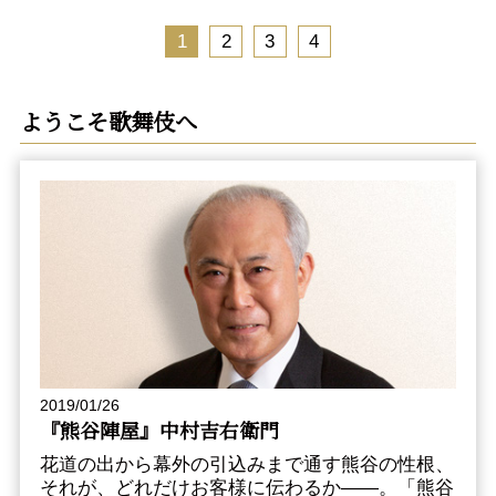
1
2
3
4
ようこそ歌舞伎へ
2019/01/26
『熊谷陣屋』中村吉右衛門
花道の出から幕外の引込みまで通す熊谷の性根、
それが、どれだけお客様に伝わるか――。「熊谷