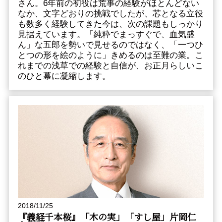
さん。6年前の初役は荒事の経験がほとんどない
なか、文字どおりの挑戦でしたが、芯となる立役
も数多く経験してきた今は、次の課題もしっかり
見据えています。「純粋でまっすぐで、血気盛
ん」な五郎を勢いで見せるのではなく、「一つひ
とつの形を絵のように」きめるのは至難の業。こ
れまでの浅草での経験と自信が、お正月らしいこ
のひと幕に凝縮します。
2018/11/25
『義経千本桜』「木の実」「すし屋」片岡仁