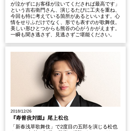
が泣かずにお客様が泣いてくだされば最高です」
という吉右衛門さん、演じるたびに工夫を重ね、
今回も特に考えている箇所があるといいます。心
情をせりふだけでなく、形でも表すのが歌舞伎。
美しい形ひとつからも熊谷の心がうかがえます。
一瞬も聞き逃さず、見逃さずご堪能ください。
2018/12/26
『寿曽我対面』尾上松也
「新春浅草歌舞伎」で2度目の五郎を演じる松也