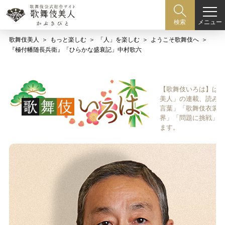
メニュー
検索
歌舞伎美人
もっと楽しむ
「人」を楽しむ
ようこそ歌舞伎へ
『極付幡随長兵衛』「ひらかな盛衰記」中村歌六
【歌舞伎いろは】は歌
美人」の連載、読み物
言葉」「歌舞伎衣裳、
界」「問題に挑戦」な
ます。