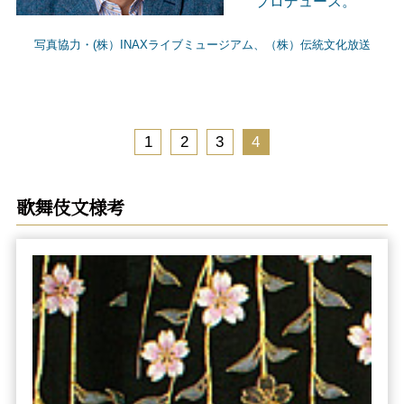
プロデュース。
写真協力・(株）INAXライブミュージアム、（株）伝統文化放送
1
2
3
4
歌舞伎文様考