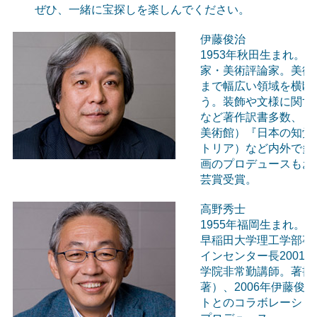
ぜひ、一緒に宝探しを楽しんでください。
伊藤俊治
1953年秋田生まれ
家・美術評論家。美術
まで幅広い領域を横断
う。装飾や文様に関す
など著作訳書多数、『
美術館）『日本の知覚
トリア）など内外で多
画のプロデュースもお
芸賞受賞。
高野秀士
1955年福岡生まれ。
早稲田大学理工学部卒、1
インセンター長2001
学院非常勤講師。著書「20
著）、2006年伊藤
トとのコラボレーションで「