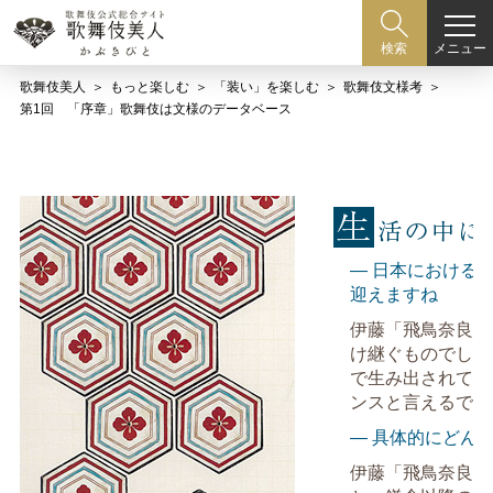
メニュー
検索
歌舞伎美人
もっと楽しむ
「装い」を楽しむ
歌舞伎文様考
第1回 「序章」歌舞伎は文様のデータベース
― 日本における
迎えますね
伊藤「飛鳥奈良時
け継ぐものでした
で生み出されてゆ
ンスと言えるでし
― 具体的にどん
伊藤「飛鳥奈良時