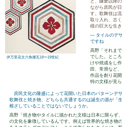
と、鎌倉以降の武
ながら庶民が日常
す。歌舞伎は流行
取り入れ、古くか
様の巨大な生きた
― タイルのデザ
ですね
高野「それまでの
でした。ところが
伊万里花文六角腰瓦18〜19世紀
けや焼成をし作陶
田、常滑など、今
作品を創り花開き
特の文様が見られ
庶民文化の隆盛によって花開いた日本のパターンデザイ
歌舞伎と焼き物、どちらも共通するのは誕生の源が「生
根ざしていることではないでしょうか。
高野「焼き物やタイルに描かれた文様は日本に限らず、
の文化を象徴しているんです。例えば世界的な焼き物の