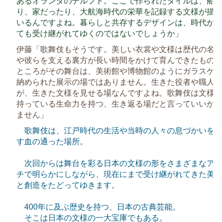
あるオランダのデルフト。ここで作られたタイルは、船
り、家だったり、大航海時代の栄華を記録する文様が描
いるんですよね。暮らしと共存するデザインは、時代が
ても受け継がれてゆくのではないでしょうか」
伊藤「歌舞伎もそうです。美しい衣裳や文様は歴代の名
や彼らを支える裏方が長い時間をかけて育んできたもの
ところがその舞台は、美術館や博物館のようにガラスケ
納められた展示の場ではありません。生きた役者や職人
が、生きた文様を見せる場なんですよね。歌舞伎は文様
持っている生命力を持つ、生き返る場だと言っていいか
ません」
歌舞伎は、江戸時代の生活や当時の人々の息づかいを今
す血の通った場所。
次回からは舞台を彩る日本の文様の形をさまざまなアプ
チで明らかにしながら、現在にまで受け継がれてきた美
と創造をたどってゆきます。
400年に及ぶ歴史を持つ、日本の古典芸能。
そこは日本の文様の一大宝庫でもある。