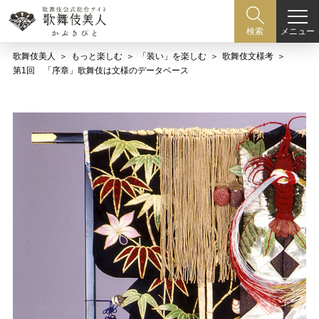
メニュー
検索
歌舞伎美人
もっと楽しむ
「装い」を楽しむ
歌舞伎文様考
第1回 「序章」歌舞伎は文様のデータベース