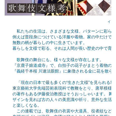
イン
私たちの生活は、さまざまな文様、パターンに彩られ
例えば普段身につけている洋服や着物。家の中だけでも
無数の柄が暮らしの中に生きています。
暮らしを文様で彩る、それは人間が長い歴史の中で育ん
歌舞伎の舞台にも、様々な文様が存在します。
『京鹿子娘道成寺』で、白拍子の花子がまとう着物の枝
『義経千本桜 川連法眼館』に象徴される金に花を散ら
「現在の日本で最も多くの“生きた文様”を見られる場
東京藝術大学先端芸術表現科で教鞭をとり、唐草模様の
の著作もある伊藤俊治教授はそうおっしゃいます。 舞
ザインを見れば古の人々の美意識や祈り、意外な生活様
と楽しくなる。
この連載では、歌舞伎の衣裳や大道具、役者紋などか