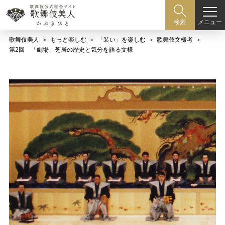
メニュー
検索
歌舞伎美人
もっと楽しむ
「装い」を楽しむ
歌舞伎文様考
第2回 「劇場」芝居の歴史と気分を語る文様