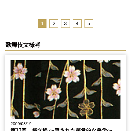
1
2
3
4
5
歌舞伎文様考
2009/03/19
第17回 桜文様 〜隠された超常的な美学〜