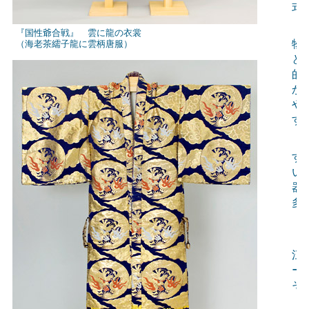
式
シ
『国性爺合戦』 雲に龍の衣裳
物
（海老茶繻子龍に雲柄唐服）
と
的
か
や
す
龍
す
い
器
多
『
「
江
ー
そ
も