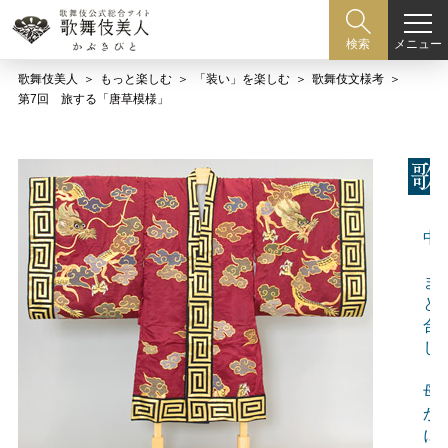
メニュー
検索
歌舞伎美人
もっと楽しむ
「装い」を楽しむ
歌舞伎文様考
第7回 旅する「唐草模様」
日
中
正
ま
と
合
し
中
母
か
に