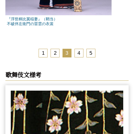
『浮世柄比翼稲妻』（鞘当）
不破伴左衛門の雷雲の衣裳
1
2
3
4
5
歌舞伎文様考