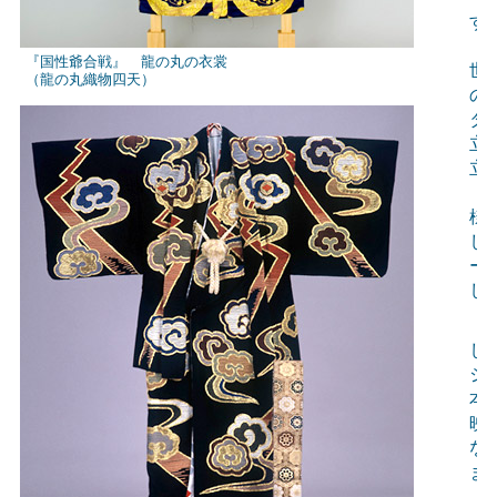
す
同
『国性爺合戦』 龍の丸の衣裳
世
（龍の丸織物四天）
の
タ
立
立
雲
様
し
ー
し
歌
し
シ
本
映
な
ま