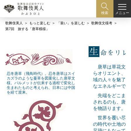
メニュー
検索
歌舞伎美人
もっと楽しむ
「装い」を楽しむ
歌舞伎文様考
第7回 旅する「唐草模様」
唐草は草花文様
らオリエント、中
忍冬唐草（飛鳥時代）。忍冬唐草はスイ
カズラのような蔓草を図案化した唐草文
域の人々を魅了し
様。パルメットが伝来する過程で変化し
なエネルギーです
生まれたものと考えられ、日本には中国
を経て渡来。
先端をどこまで
されるのも、唐草
を物語ります。
世界を覆い尽く
の時代や土地の文
足跡にもなってき