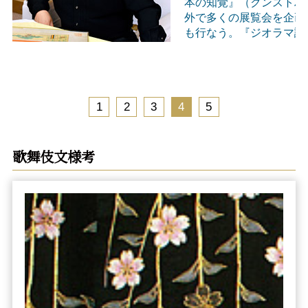
本の知覚』（クンストハ
外で多くの展覧会を企画
も行なう。『ジオラマ論
1
2
3
4
5
歌舞伎文様考