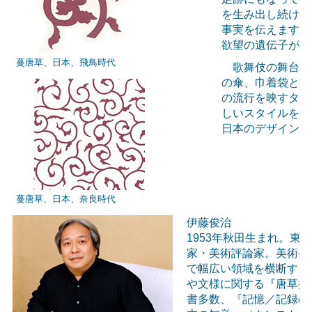
を生み出し続ける
事実を伝えます。
欲望の遺伝子が織
蔓唐草、日本、飛鳥時代
歌舞伎の舞台は
の傘、巾着袋とい
の流行を映すタイ
しいスタイルをと
日本のデザインの
蔓唐草、日本、奈良時代
伊藤俊治
1953年秋田生まれ。
家・美術評論家。美術や
で幅広い領域を横断する
や文様に関する『唐草抄
書多数、『記憶／記録の