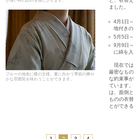
と、衣替えは
が深い秋の訪れを感じさせます。
ました。
4月1日～
地付きのき
5月5日～
9月9日～
に綿を入れ
現在では、
厳密なもので
ブルーの地色に蝶の文様。夏に向かう季節の爽や
な約束事があ
かな雰囲気を味わうことができます。
ています。“
は、面倒と感
ものの衣替え
とができるの
1
2
3
4