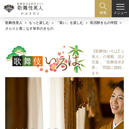
メニュー
検索
歌舞伎美人
もっと楽しむ
「装い」を楽しむ
長沼静きもの学院
さらりと着こなす単衣のきもの
【歌舞伎いろは】は歌
美人」の連載、読み物
言葉」「歌舞伎衣裳、
界」「問題に挑戦」な
ます。