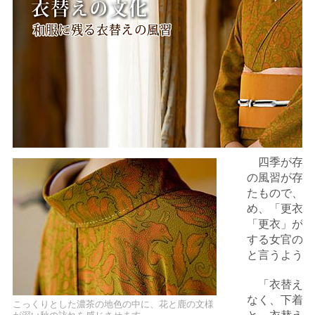
四季が存在
の風習が存在
たもので、4
め、「更衣（
「更衣」が伝
する女官の職
と言うように
「衣替え」
なく、下着な
こっくりとした濃茶の地色の中に、花と鹿の文様