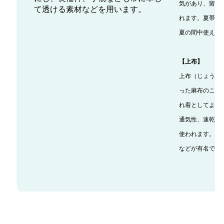
気があり、留袖
て透ける素材などを用います。
れます。夏帯の
夏の間中使えま
【上布】
上布（じょうふ
った麻布のこと
れ着としてよく
通気性、速乾性
使われます。越
などが有名です