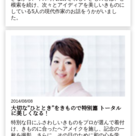
模索を続け、次々とアイディアを美しいきものに
している5人の現代作家のお話をうかがいまし
た。
2014/08/08
大切な”ひととき”をきもので――特別篇 トータル
に美しくなる！
特別な日にふさわしいきものをプロが選んで着付
け、きものに合ったヘアメイクを施し、記念の一
枚を撮影。さらに、その日のために和の心を学