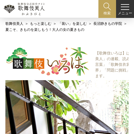
メニュー
検索
歌舞伎美人
もっと楽しむ
「装い」を楽しむ
長沼静きもの学院
夏こそ、きものを楽しもう！大人の女の夏きもの
【歌舞伎いろは】は歌
美人」の連載、読み物
言葉」「歌舞伎衣裳、
界」「問題に挑戦」な
ます。