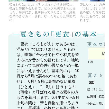
帯まわりは、絽綴（ろつづれ）の名古屋帯に、
帯にいくつもの色で
帯締と帯揚を合わせて、ピンク系統でまとめま
（つゆしば）と呼ば
した。帯締に淡い色を持ってきたことで、細身
弧を描いた芝草に、
な体つきがカバーされ、ゆったりとした雰囲気
表したもので、盛夏
に。
れます。
更衣（ころもがえ）があるのは、
洋装だけではありません。きもの
は、季節に合わせて仕立や材質を替
えるのが昔からの習わしです。地域
によって気候条件が異なるため一概
にはいえませんが、基本的には、10
月から5月は裏布のついた袷（あわ
せ）、6月と9月は裏布のない単衣
【絽】
（ひとえ）、7、8月にはうすもの
絽（ろ）は、捩
（薄物）と呼ばれる透ける素材のき
に隙間（絽目）
ものを着用します。6月中旬から9月
中旬の間は、帯も夏物を用いるよう
小紋にも用いら
にし、長襦袢、小物なども帯に準じ