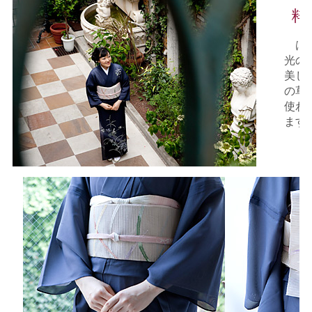
はじ
光の
美し
の草
使わ
ます