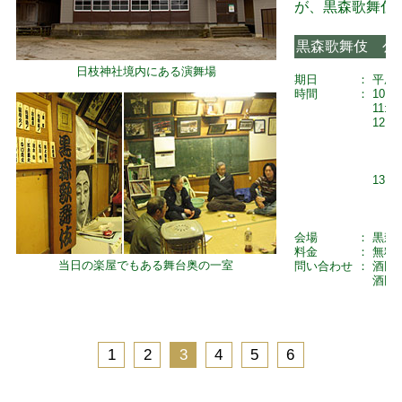
が、黒森歌舞伎
黒森歌舞伎 公
日枝神社境内にある演舞場
期日
：
平成1
時間
：
10:00
11:00
12:00
13:00
会場
：
黒森
料金
：
無料
当日の楽屋でもある舞台奥の一室
問い合わせ
：
酒田観
酒田市
1
2
3
4
5
6