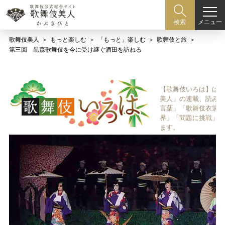
メニュー
検索
歌舞伎美人
もっと楽しむ
「もっと」楽しむ
歌舞伎と旅
第三回 黒森歌舞伎を今に受け継ぐ酒田を訪ねる
【歌舞伎いろは】は歌
美人」の連載、読み物
言葉」「歌舞伎衣裳、
界」「問題に挑戦」な
ます。