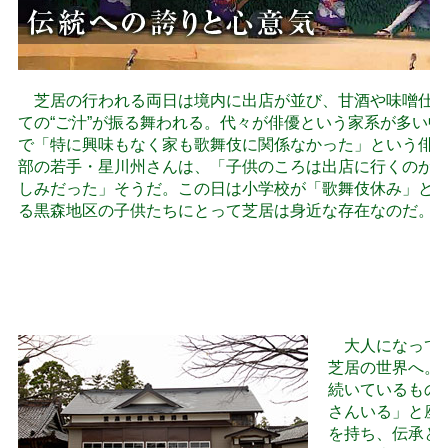
芝居の行われる両日は境内に出店が並び、甘酒や味噌仕
ての“ご汁”が振る舞われる。代々が俳優という家系が多い中
で「特に興味もなく家も歌舞伎に関係なかった」という俳
部の若手・星川州さんは、「子供のころは出店に行くのが
しみだった」そうだ。この日は小学校が「歌舞伎休み」と
る黒森地区の子供たちにとって芝居は身近な存在なのだ。
大人になって地
芝居の世界へ。
続いているもの
さんいる」と座
を持ち、伝承と