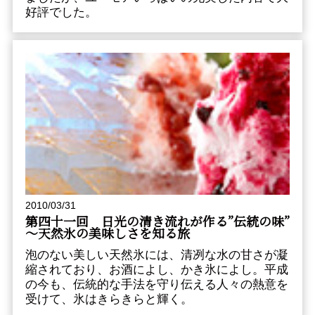
好評でした。
2010/03/31
第四十一回 日光の清き流れが作る”伝統の味”
～天然氷の美味しさを知る旅
泡のない美しい天然氷には、清冽な水の甘さが凝
縮されており、お酒によし、かき氷によし。平成
の今も、伝統的な手法を守り伝える人々の熱意を
受けて、氷はきらきらと輝く。