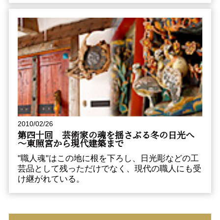
2010/02/26
第四十回 芸術家の魂を揺さぶる冬の日光へ
～東照宮から現代建築まで
"職人魂"はこの地に根を下ろし、日光彫などの工
芸品として残っただけでなく、現代の職人にも受
け継がれている。