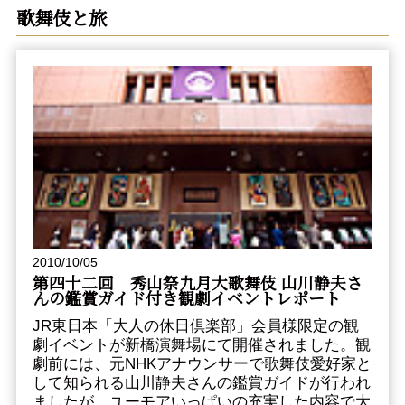
歌舞伎と旅
2010/10/05
第四十二回 秀山祭九月大歌舞伎 山川静夫さ
んの鑑賞ガイド付き観劇イベントレポート
JR東日本「大人の休日倶楽部」会員様限定の観
劇イベントが新橋演舞場にて開催されました。観
劇前には、元NHKアナウンサーで歌舞伎愛好家と
して知られる山川静夫さんの鑑賞ガイドが行われ
ましたが、ユーモアいっぱいの充実した内容で大