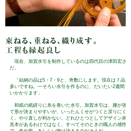
現在、加賀水引を制作しているのは四代目の津田宏さ
だ。
「結納の品は5・7・9と、奇数にします。現在は７品が
多いですね。一そろい水引を作るのに、だいたい2週間く
いかかります」
和紙の紙縒りに糸を巻いた水引。加賀水引は、腰が強
て形が決まりやすいが、いったんくせがつくと戻りにく
く、やり直しが利かない。どれひとつとしてデザイン画
見本があるわけではなく、すべてそのときの職人の感性
で、色や形、あしらい物は決まるのだそうだ。