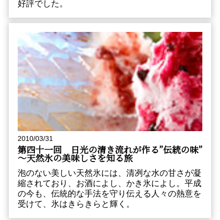
好評でした。
2010/03/31
第四十一回 日光の清き流れが作る”伝統の味”
～天然氷の美味しさを知る旅
泡のない美しい天然氷には、清冽な水の甘さが凝
縮されており、お酒によし、かき氷によし。平成
の今も、伝統的な手法を守り伝える人々の熱意を
受けて、氷はきらきらと輝く。