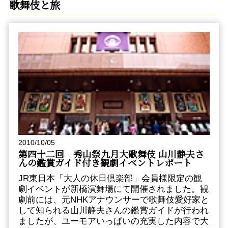
歌舞伎と旅
2010/10/05
第四十二回 秀山祭九月大歌舞伎 山川静夫さ
んの鑑賞ガイド付き観劇イベントレポート
JR東日本「大人の休日倶楽部」会員様限定の観
劇イベントが新橋演舞場にて開催されました。観
劇前には、元NHKアナウンサーで歌舞伎愛好家と
して知られる山川静夫さんの鑑賞ガイドが行われ
ましたが、ユーモアいっぱいの充実した内容で大