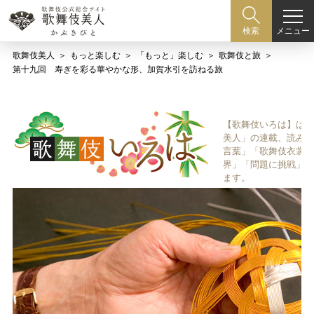
メニュー
検索
歌舞伎美人
もっと楽しむ
「もっと」楽しむ
歌舞伎と旅
第十九回 寿ぎを彩る華やかな形、加賀水引を訪ねる旅
【歌舞伎いろは】は歌
美人」の連載、読み物
言葉」「歌舞伎衣裳、
界」「問題に挑戦」な
ます。