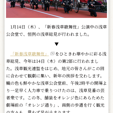
1月14日（木）、「新春浅草歌舞伎」公演中の浅草
公会堂で、恒例の浅草総見が行われました。
▼
「新春浅草歌舞伎」
をひときわ華やかに彩る浅
草総見、今年は14日（木）の第2部に行われまし
た。浅草観光連盟をはじめ、地元の皆さんがこの回
に合わせて観劇に集い、新年の挨拶を交わします。
幟の色も鮮やかな浅草公会堂前、午後2時半の開場よ
り一足早く人力車で乗りつけたのは、浅草見番の芸
者衆です。この冬、舗装をオレンジ色にあらためた
劇場前の「オレンジ通り」、両側の歩道を行く観光
の方々も、思わず足が止まります。