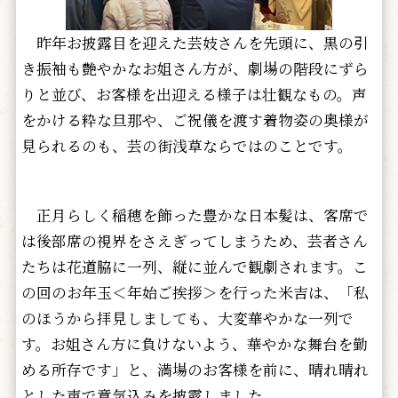
昨年お披露目を迎えた芸妓さんを先頭に、黒の引
き振袖も艶やかなお姐さん方が、劇場の階段にずら
りと並び、お客様を出迎える様子は壮観なもの。声
をかける粋な旦那や、ご祝儀を渡す着物姿の奥様が
見られるのも、芸の街浅草ならではのことです。
正月らしく稲穂を飾った豊かな日本髪は、客席で
は後部席の視界をさえぎってしまうため、芸者さん
たちは花道脇に一列、縦に並んで観劇されます。こ
の回のお年玉＜年始ご挨拶＞を行った米吉は、「私
のほうから拝見しましても、大変華やかな一列で
す。お姐さん方に負けないよう、華やかな舞台を勤
める所存です」と、満場のお客様を前に、晴れ晴れ
とした声で意気込みを披露しました。