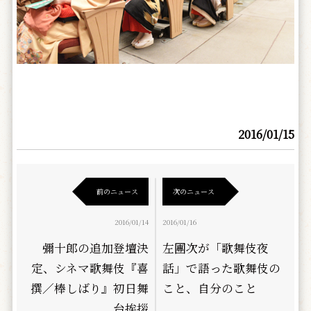
2016/01/15
前のニュース
次のニュース
2016/01/14
2016/01/16
彌十郎の追加登壇決
左團次が「歌舞伎夜
定、シネマ歌舞伎『喜
話」で語った歌舞伎の
撰／棒しばり』初日舞
こと、自分のこと
台挨拶