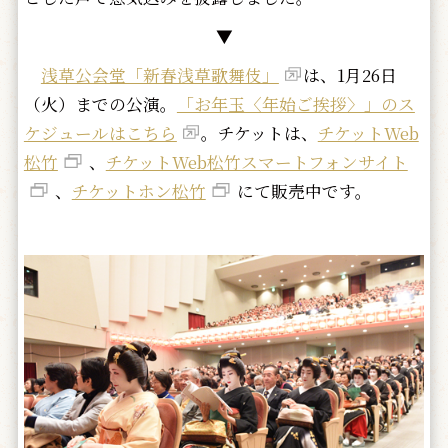
▼
浅草公会堂「新春浅草歌舞伎」
は、1月26日
（火）までの公演。
「お年玉〈年始ご挨拶〉」のス
ケジュールはこちら
。チケットは、
チケットWeb
松竹
、
チケットWeb松竹スマートフォンサイト
、
チケットホン松竹
にて販売中です。