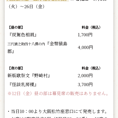
（火）～26日（金）
【昼の部】
料金（税込）
『戻駕色相肩』
1,700円
『金幣猿島
三代猿之助四十八撰の内
4,000円
郡』
【夜の部】
料金（税込）
新版歌祭文『野崎村』
2,000円
『怪談乳房榎』
3,700円
※12日（金）昼の部は幕見席の販売はありません。
・当日10：00より大阪松竹座窓口にて発売します。