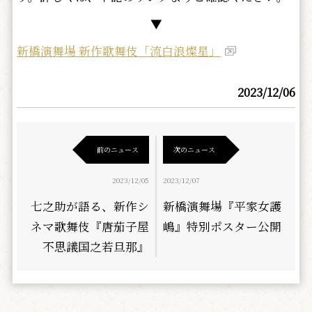
▼
新橋演舞場 新作歌舞伎「流白浪燦星」
2023/12/06
前のニュース
次のニュース
2023/12/05
2023/12/07
七之助が語る、新作シ
新橋演舞場『平家女護
ネマ歌舞伎『唐茄子屋
嶋』特別ポスター公開
不思議国之若旦那』