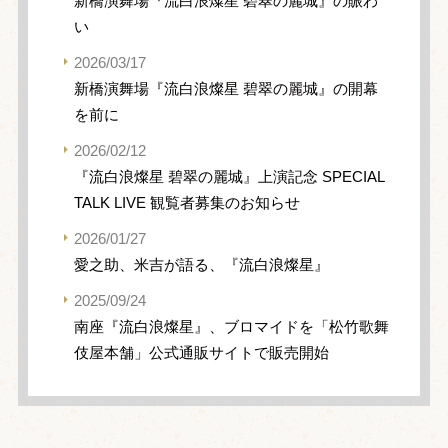
新橋演舞場『流白浪燦星 碧翠の麗城』の賑わ
い
2026/03/17
新橋演舞場『流白浪燦星 碧翠の麗城』の開幕
を前に
2026/02/12
『流白浪燦星 碧翠の麗城』上演記念 SPECIAL
TALK LIVE 観覧者募集のお知らせ
2026/01/27
愛之助、米吉が語る、『流白浪燦星』
2025/09/24
南座『流白浪燦星』、ブロマイドを「松竹歌舞
伎屋本舗」公式通販サイトで販売開始