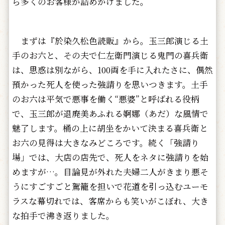
ら多くのお客様が詰めかけました。
まずは『於染久松色読販』から。玉三郎演じる土
手のお六と、その夫で仁左衛門演じる鬼門の喜兵衛
は、思惑は別ながら、100両を手に入れたさに、偶然
預かった死人を使った強請りを思いつきます。土手
のお六は平気で悪事を働く“悪婆”と呼ばれる役柄
で、玉三郎が退廃美あふれる婀娜（あだ）な風情で
魅了します。桶の上に胡坐をかいて決まる喜兵衛と
お六の見得は大きなみどころです。続く「強請り
場」では、大店の店先で、死人をネタに強請りを始
めますが…。目論見が外れた夫婦二人がきまり悪そ
うにすごすごと駕籠を担いで花道を引っ込むユーモ
ラスな幕切れでは、客席からも笑いがこぼれ、大き
な拍手で沸き返りました。