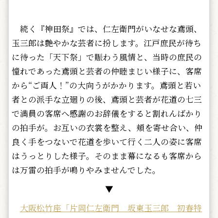
続く『神田祭』では、仁左衛門がいなせな鳶頭、
玉三郎は艶やかな芸者に扮します。江戸庶民が待ち
に待った「天下祭」で賑わう風情と、当時の庶民の
憧れであった鳶頭と芸者の仲睦まじい様子に、客席
から“ご両人！”の大向うがかかります。鳶頭と若い
者との派手な立廻りの後、鳶頭と芸者が花道の七三
で満員の客席へ感謝のお辞儀をすると割れんばかり
の拍手が。お互いの衣裳を整え、頬を寄せ合い、仲
良く手をつないで花道を歩いて行く二人の姿に客席
はうっとりした様子。そのまま幕になるも客席から
は万雷の拍手が鳴りやみませんでした。
▼
大阪松竹座「片岡仁左衛門 坂東玉三郎 初春特