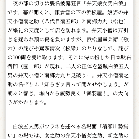
夜の部の切りは襲名披露狂言『弁天娘女男白浪』
です。幕が開くと、鎌倉雪の下の浜松屋。娘姿の弁
天小僧菊之助（八代目菊五郎）と南郷力丸（松也）
が婚礼の支度として店を訪れます。弁天小僧は万引
きを疑われ額に傷を負いますが、浜松屋幸兵衛（歌
六）の詫びや鳶頭清次（松緑）のとりなしで、詫び
の100両を受け取ります。そこに侍に扮した日本駄右
衛門（團十郎）が現れ、二人の正体を盗賊白浪五人
男の弁天小僧と南郷力丸と見破り…。弁天小僧菊之
助の名ぜりふ「知らざァ言って聞かせやしょう」が
朗々と響き、場内から威勢良く「音羽屋！」の大向
うがかかります。
白浪五人男がツラネを述べる名場面「稲瀬川勢揃
い」の場では、菊之助の弁天小僧菊之助、新之助の