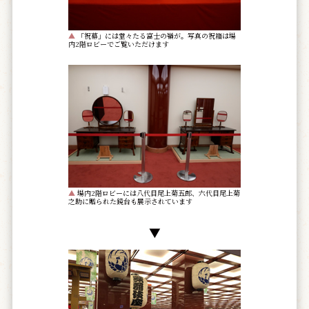
▲
「祝幕」には堂々たる富士の嶺が。写真の祝箱は場
内2階ロビーでご覧いただけます
▲
場内2階ロビーには八代目尾上菊五郎、六代目尾上菊
之助に贈られた鏡台も展示されています
▼