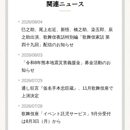
関連ニュース
2026/08/04
巳之助、尾上右近、新悟、橋之助、染五郎、辰
之助出演、歌舞伎夜話特別編「歌舞伎家話 第
四十九回」配信のお知らせ
2026/08/03
「令和8年熊本地震災害義援金」募金活動のお
知らせ
2026/07/29
通し狂言『仮名手本忠臣蔵』、11月歌舞伎座で
上演決定
2026/07/28
歌舞伎座「イベント託児サービス」9月分受付
は8月3日（月）から