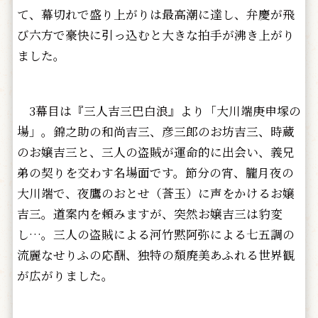
て、幕切れで盛り上がりは最高潮に達し、弁慶が飛
び六方で豪快に引っ込むと大きな拍手が沸き上がり
ました。
3幕目は『三人吉三巴白浪』より「大川端庚申塚の
場」。錦之助の和尚吉三、彦三郎のお坊吉三、時蔵
のお嬢吉三と、三人の盗賊が運命的に出会い、義兄
弟の契りを交わす名場面です。節分の宵、朧月夜の
大川端で、夜鷹のおとせ（莟玉）に声をかけるお嬢
吉三。道案内を頼みますが、突然お嬢吉三は豹変
し…。三人の盗賊による河竹黙阿弥による七五調の
流麗なせりふの応酬、独特の頽廃美あふれる世界観
が広がりました。