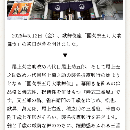
2025年5月2日（金）、歌舞伎座「團菊祭五月大歌
舞伎」の初日が幕を開けました。
▼
尾上菊之助改め八代目尾上菊五郎、そして尾上丑
之助改め六代目尾上菊之助の襲名披露興行の始まり
となる「團菊祭五月大歌舞伎」。幕開きを飾るのは
品格と儀式性、祝儀性を併せもつ『寿式三番叟』で
す。又五郎の翁、雀右衛門の千歳をはじめ、松也、
歌昇、萬太郎、尾上右近、種之助の三番叟、米吉の
附千歳と花形がそろい、襲名披露興行を寿ぎます。
翁と千歳の厳粛な舞ののちに、躍動感あふれる三番