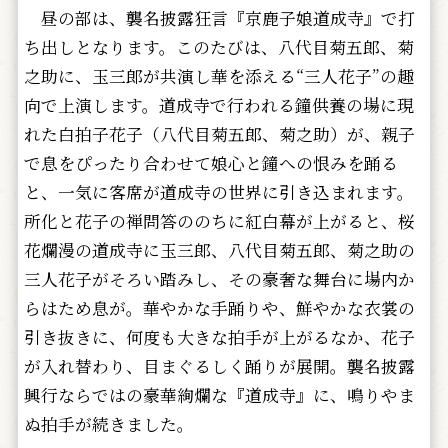
昼の部は、襲名披露狂言『京鹿子娘道成寺』で打
ち出しとなります。このたびは、八代目菊五郎、菊
之助に、玉三郎が共演し華を添える“三人花子”の趣
向で上演します。道成寺で行われる鐘供養の場に現
れた白拍子花子（八代目菊五郎、菊之助）が、親子
で息をぴったり合わせて娘心と鐘への恨みを踊る
と、一気に客席が道成寺の世界に引き込まれます。
所化と花子の禅問答ののちに紅白幕が上がると、桜
花爛漫の道成寺に玉三郎、八代目菊五郎、菊之助の
三人花子がそろい踏みし、その豪奢な舞台に場内か
らはため息が。華やかな手踊りや、鮮やかな衣裳の
引き抜きに、何度も大きな拍手が上がるなか、花子
が入れ替わり、目まぐるしく踊りが展開。襲名披露
興行ならではの豪華絢爛な『道成寺』に、鳴りやま
ぬ拍手が続きました。