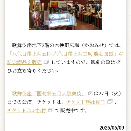
歌舞伎座地下2階の木挽町広場（かおみせ）では、
「八代目尾上菊五郎 六代目尾上菊之助 襲名披露」の
記念商品を販売
していますので、観劇の際はぜ
ひお立ち寄りください。
歌舞伎座「團菊祭五月大歌舞伎」
は27日（火）
までの公演。チケットは、
チケットWeb松竹
、
チケットホン松竹
で販売中です。
2025/05/09