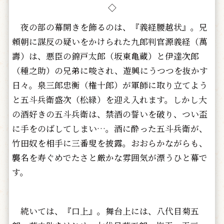
◇
夜の部の幕開きを飾るのは、『義経腰越状』。兄
頼朝に謀反の疑いをかけられた九郎判官源義経（萬
壽）は、悪臣の錦戸太郎（坂東亀蔵）と伊達次郎
（種之助）の兄弟に唆され、遊興にうつつを抜かす
日々。泉三郎忠衡（権十郎）が軍師に取り立てよう
と五斗兵衛盛次（松緑）を迎え入れます。しかし大
の酒好きの五斗兵衛は、禁酒の誓いを破り、つい盃
に手をのばしてしまい…。酒に酔った五斗兵衛が、
竹田奴を相手に三番叟を披露。おおらかながらも、
襲名を寿ぐめでたさと厳かな雰囲気が漂うひと幕で
す。
続いては、『口上』。舞台上には、八代目菊五