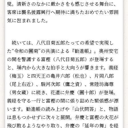
叟。清新さのなかに厳かさをも感じさせる舞台に、
客席は襲名披露興行へ期待に満ちたおめでたい雰囲
気に包まれました。
続いては、八代目菊五郎たっての希望で実現し
た“令和の團菊”の共演による『勧進帳』。奥州安宅
の関を警護する富樫（八代目菊五郎）が登場する
と、場内から大きな拍手と大向うが響きます。義経
（梅玉）と四天王の亀井六郎（松也）、片岡八郎
（尾上右近）、駿河次郎（鷹之資）、常陸坊海尊
（男女蔵）に続き、花道に弁慶（團十郎）が登場。
義経を守る一行と富樫の間に張り詰めた緊張感が漂
います。勧進帳の読み上げや「山伏問答」と、物語
は息もつかせずに次々と展開。弁慶と富樫の火花が
飛び散るようなやり取り、弁慶の「延年の舞」を経