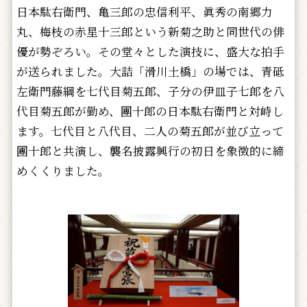
日本駄右衛門、亀三郎の忠信利平、眞秀の南郷力
丸、梅枝の赤星十三郎という新菊之助と同世代の俳
優が勢ぞろい。その堂々とした演技に、盛大な拍手
が送られました。大詰「滑川土橋」の場では、青砥
左衛門藤綱を七代目菊五郎、子分の伊皿子七郎を八
代目菊五郎が勤め、團十郎の日本駄右衛門と対峙し
ます。七代目と八代目、二人の菊五郎が並び立って
團十郎と共演し、襲名披露興行の初日を象徴的に締
めくくりました。