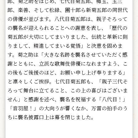
郎、菊之助をはじめ、七代目菊五郎、梅玉、玉三
郎、楽善、そして松緑、團十郎ら新菊五郎の同世代
の俳優が並びます。八代目菊五郎は、親子そろって
の襲名が迎えられることへの謝意を表し、「歴代の
菊五郎が大切にしてまいりました、伝統と革新に則
りまして、精進してまいる覚悟」と決意を固めま
す。菊之助は「大きな名跡を襲名させていただく感
謝とともに、立派な歌舞伎俳優になれますよう、こ
の後もご後援のほど、お願い申し上げ奉りまする」
と凛々しくご挨拶。七代目菊五郎も、「親子三代そ
ろって舞台に立てること、この上の喜びはございま
せん」と感謝を述べ、襲名を祝福する「八代目！」
「音羽屋！」の大向うが響くなか、万雷の拍手のう
ちに襲名披露口上は幕を閉じました。