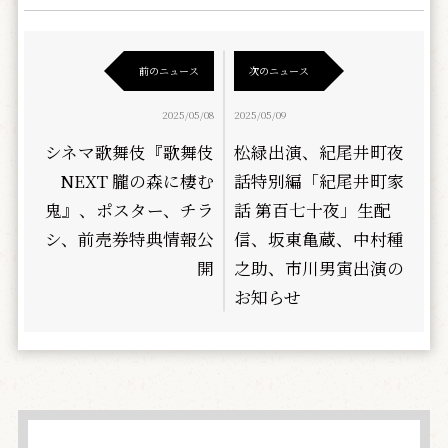
前のニュース
次のニュース
2025/05/08
2025/05/09
シネマ歌舞伎『歌舞伎
松緑出演、紀尾井町夜
NEXT 朧の森に棲む
話特別編「紀尾井町家
鬼』、ポスター、チラ
話 第百七十夜」生配
シ、前売券特典情報公
信、坂東亀蔵、中村種
開
之助、市川男寅出演の
お知らせ