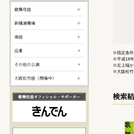
歌舞伎座
新橋演舞場
南座
巡業
※指定条件
※平成18
その他の公演
※左上端か
※大阪松竹
大阪松竹座（閉場中）
検索
歌舞伎座
オフィシャル・サポーター