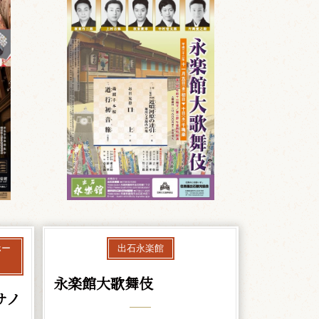
ホー
出石永楽館
永楽館大歌舞伎
サノ