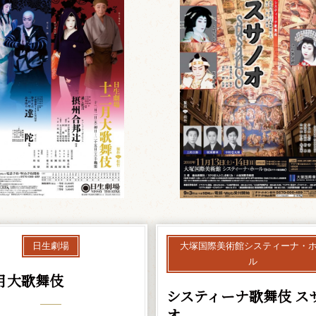
日生劇場
大塚国際美術館システィーナ・
ル
月大歌舞伎
システィーナ歌舞伎 ス
オ