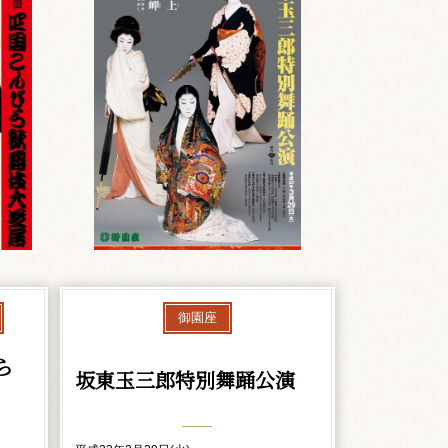
御園座
ら
坂東玉三郎特別舞踊公演