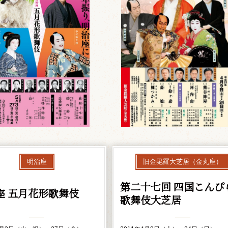
明治座
旧金毘羅大芝居（金丸座）
第二十七回 四国こんぴ
座 五月花形歌舞伎
歌舞伎大芝居