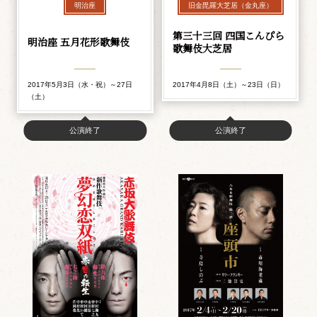
明治座
旧金毘羅大芝居（金丸座）
第三十三回 四国こんぴら
明治座 五月花形歌舞伎
歌舞伎大芝居
2017年5月3日（水・祝）～27日
2017年4月8日（土）～23日（日）
（土）
公演終了
公演終了