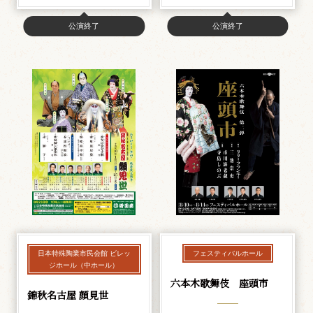
公演終了
公演終了
日本特殊陶業市民会館 ビレッ
フェスティバルホール
ジホール（中ホール）
六本木歌舞伎 座頭市
錦秋名古屋 顔見世