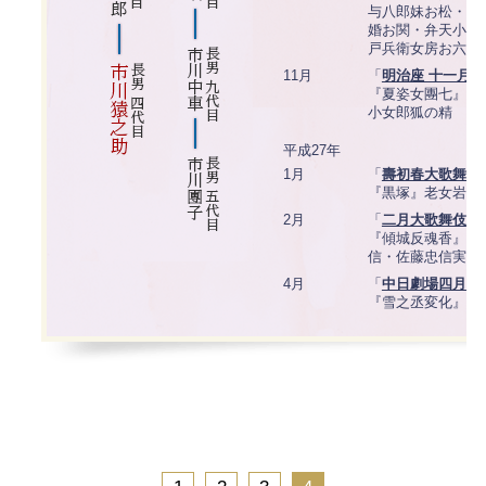
与八郎妹お松・お
婚お関・弁天小僧
戸兵衛女房お六
11月
「
明治座 十一月
『夏姿女團七』團
小女郎狐の精
平成27年
1月
「
壽初春大歌舞伎
『黒塚』老女岩手
2月
「
二月大歌舞伎
」
『傾城反魂香』女
信・佐藤忠信実は
4月
「
中日劇場四月花
『雪之丞変化』中