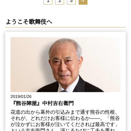
1
2
3
4
ようこそ歌舞伎へ
2019/01/26
『熊谷陣屋』中村吉右衛門
花道の出から幕外の引込みまで通す熊谷の性根、
それが、どれだけお客様に伝わるか――。「熊谷
が泣かずにお客様が泣いてくだされば最高です」
という吉右衛門さん、演じるたびに工夫を重ね、