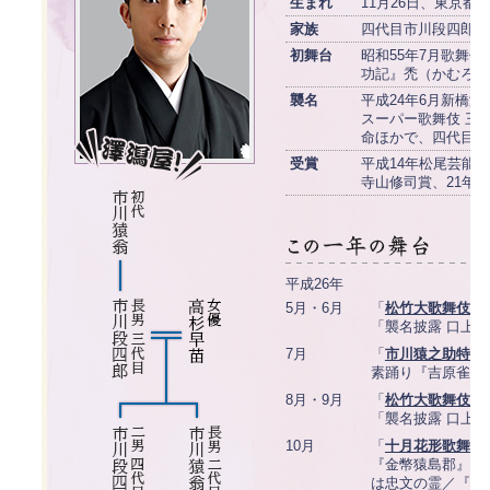
生まれ
11月26日、東京都
家族
四代目市川段四郎の
初舞台
昭和55年7月歌舞
功記』禿（かむろ）
襲名
平成24年6月新橋
スーパー歌舞伎 三
命ほかで、四代目市
受賞
平成14年松尾芸能
寺山修司賞、21年
平成26年
5月・6月
「
松竹大歌舞伎 
「襲名披露 口上
7月
「
市川猿之助特別
素踊り『吉原雀』
8月・9月
「
松竹大歌舞伎 
「襲名披露 口上
10月
「
十月花形歌舞伎
『金幣猿島郡』如
は忠文の霊／『獨