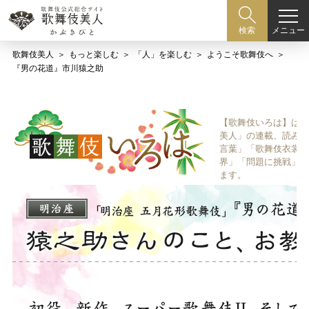
メニュー
検索
歌舞伎美人
もっと楽しむ
「人」を楽しむ
ようこそ歌舞伎へ
『男の花道』市川猿之助
【歌舞伎いろは】は歌
美人」の連載、読み物
言葉」「歌舞伎衣裳、
界」「問題に挑戦」な
ます。