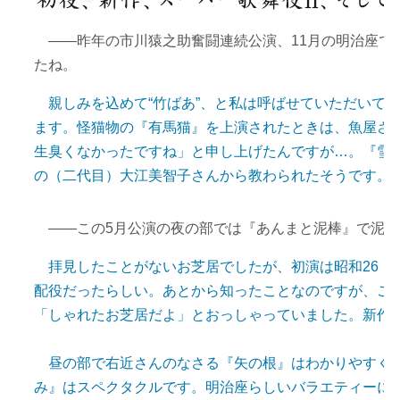
――昨年の市川猿之助奮闘連続公演、11月の明治座で
たね。
親しみを込めて“竹ばあ”、と私は呼ばせていただいて
ます。怪猫物の『有馬猫』を上演されたときは、魚屋さ
生臭くなかったですね」と申し上げたんですが…。『雪
の（二代目）大江美智子さんから教わられたそうです。
――この5月公演の夜の部では『あんまと泥棒』で泥棒
拝見したことがないお芝居でしたが、初演は昭和26（1
配役だったらしい。あとから知ったことなのですが、ご
「しゃれたお芝居だよ」とおっしゃっていました。新作
昼の部で右近さんのなさる『矢の根』はわかりやすくて
み』はスペクタクルです。明治座らしいバラエティーに