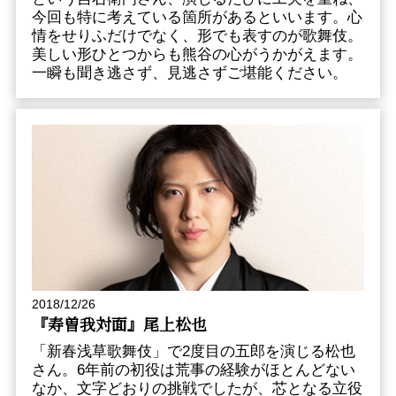
今回も特に考えている箇所があるといいます。心
情をせりふだけでなく、形でも表すのが歌舞伎。
美しい形ひとつからも熊谷の心がうかがえます。
一瞬も聞き逃さず、見逃さずご堪能ください。
2018/12/26
『寿曽我対面』尾上松也
「新春浅草歌舞伎」で2度目の五郎を演じる松也
さん。6年前の初役は荒事の経験がほとんどない
なか、文字どおりの挑戦でしたが、芯となる立役