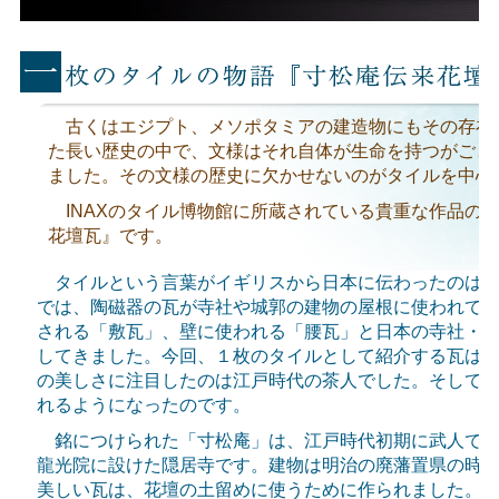
古くはエジプト、メソポタミアの建造物にもその存在
た長い歴史の中で、文様はそれ自体が生命を持つがごと
ました。その文様の歴史に欠かせないのがタイルを中心
INAXのタイル博物館に所蔵されている貴重な作品の
花壇瓦』です。
タイルという言葉がイギリスから日本に伝わったのは明
では、陶磁器の瓦が寺社や城郭の建物の屋根に使われて
される「敷瓦」、壁に使われる「腰瓦」と日本の寺社・
してきました。今回、１枚のタイルとして紹介する瓦は
の美しさに注目したのは江戸時代の茶人でした。そして
れるようになったのです。
銘につけられた「寸松庵」は、江戸時代初期に武人であ
龍光院に設けた隠居寺です。建物は明治の廃藩置県の時
美しい瓦は、花壇の土留めに使うために作られました。