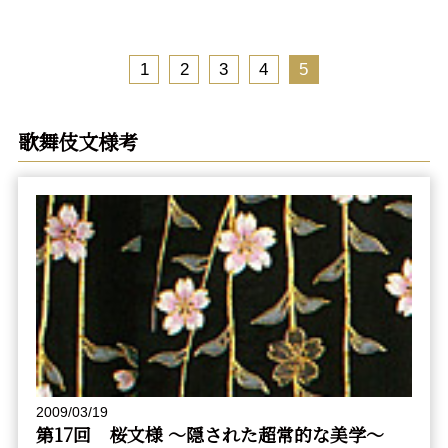
1
2
3
4
5
歌舞伎文様考
2009/03/19
第17回 桜文様 〜隠された超常的な美学〜