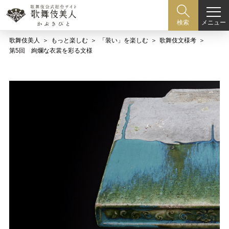
メニュー
検索
歌舞伎美人
もっと楽しむ
「装い」を楽しむ
歌舞伎文様考
第5回 絢爛な衣裳を彩る文様