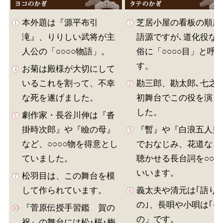
本外題は『源平布引
芝居小屋の看板の順序
滝』、りりしい武将が主
語源ですが､道化役な
人公の「○○○○物語」。
俗に「○○○○目」と呼
す。
お菊は殿様が大切にして
いるこれを割って、不幸
勘三郎、勘太郎､七之
な死を遂げました。
初舞台でこの役を演じ
した。
劇作家・長谷川伸は『沓
掛時次郎』や『瞼の母』
『暫』や『白浪五人男
など、○○○○物を得意とし
でおなじみ、花道など
ていました。
聴かせる長台詞を○○○
いいます。
松羽目は、この舞台を模
して作られています。
義太夫や清元は｢語り
の｣、長唄や小唄は｢○
『菅原伝授手習鑑 賀の
の」です。
祝』の舞台には松･桜･梅