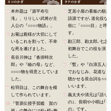
本外題は『源平布引
芝居小屋の看板の順序
滝』、りりしい武将が主
語源ですが､道化役な
人公の『○○○○物語』。
俗に「○○○○目」と呼
す。
お菊は殿様が大切にして
いるこれを割って、不幸
勘三郎、勘太郎､七之
な死を遂げました。
初舞台でこの役を演じ
した。
長谷川伸は『沓掛時次
郎』や『瞼の母』など、
『暫』や『白浪五人男
○○○○物を得意としていま
でおなじみ、花道など
した。
聴かせる長台詞を○○○
いいます。
松羽目は、この舞台を模
して作られています。
義太夫や清元は｢語り
の｣、長唄や小唄は｢○
『菅原伝授手習鑑 賀の
の」です。
祝』の舞台には松･桜･梅