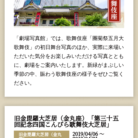
「劇場写真館」では、歌舞伎座「團菊祭五月大
歌舞伎」の初日舞台写真のほか、実際に来場い
ただいた気分をお楽しみいただける写真ととも
に、劇場をご案内いたします。新緑がまぶしい
季節の中、賑わう歌舞伎座の様子をぜひご覧く
ださい。
旧金毘羅大芝居（金丸座）「第三十五
回記念四国こんぴら歌舞伎大芝居」
2019/04/06 ～
旧金毘羅大芝居（金丸