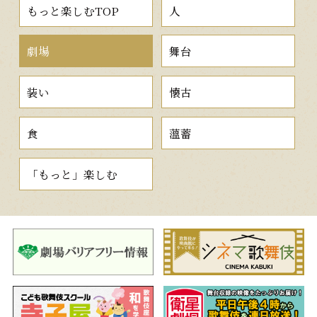
もっと楽しむTOP
人
劇場
舞台
装い
懐古
食
薀蓄
「もっと」楽しむ