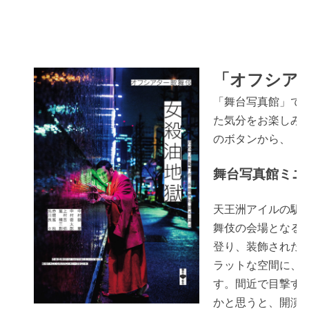
「オフシア
「舞台写真館」で
た気分をお楽しみ
のボタンから、「
舞台写真館ミニ
天王洲アイルの駅
舞伎の会場となる
登り、装飾された
ラットな空間に、
す。間近で目撃す
かと思うと、開演