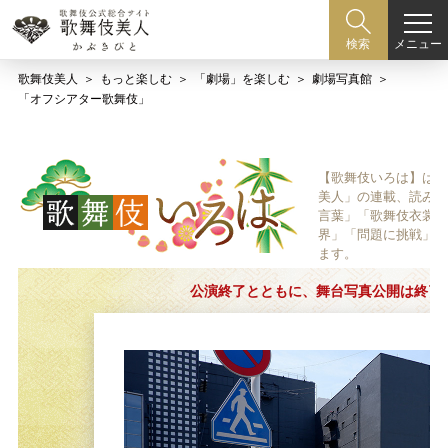
メニュー
検索
歌舞伎美人
もっと楽しむ
「劇場」を楽しむ
劇場写真館
「オフシアター歌舞伎」
【歌舞伎いろは】は歌
美人」の連載、読み物
言葉」「歌舞伎衣裳、
界」「問題に挑戦」な
ます。
公演終了とともに、舞台写真公開は終了