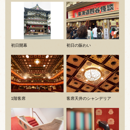
初日開幕
初日の賑わい
1階客席
客席天井のシャンデリア