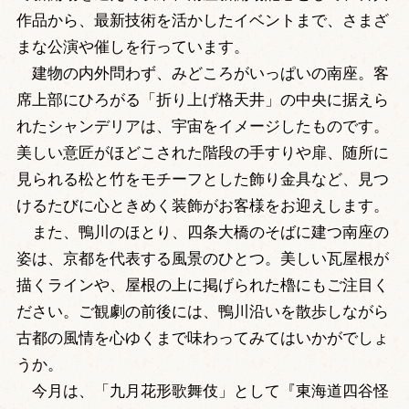
作品から、最新技術を活かしたイベントまで、さまざ
まな公演や催しを行っています。
建物の内外問わず、みどころがいっぱいの南座。客
席上部にひろがる「折り上げ格天井」の中央に据えら
れたシャンデリアは、宇宙をイメージしたものです。
美しい意匠がほどこされた階段の手すりや扉、随所に
見られる松と竹をモチーフとした飾り金具など、見つ
けるたびに心ときめく装飾がお客様をお迎えします。
また、鴨川のほとり、四条大橋のそばに建つ南座の
姿は、京都を代表する風景のひとつ。美しい瓦屋根が
描くラインや、屋根の上に掲げられた櫓にもご注目く
ださい。ご観劇の前後には、鴨川沿いを散歩しながら
古都の風情を心ゆくまで味わってみてはいかがでしょ
うか。
今月は、「九月花形歌舞伎」として『東海道四谷怪