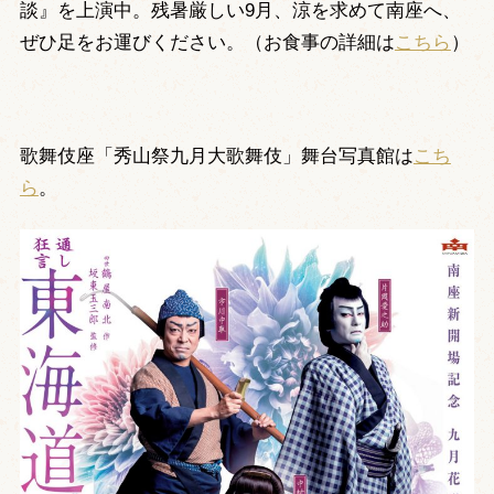
談』を上演中。残暑厳しい9月、涼を求めて南座へ、
ぜひ足をお運びください。（お食事の詳細は
こちら
）
歌舞伎座「秀山祭九月大歌舞伎」舞台写真館は
こち
ら
。