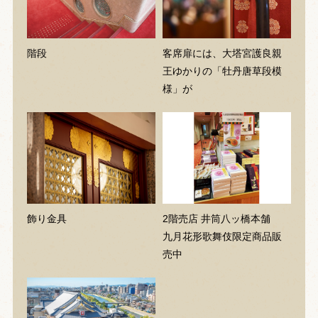
階段
客席扉には、大塔宮護良親
王ゆかりの「牡丹唐草段模
様」が
飾り金具
2階売店 井筒八ッ橋本舗
九月花形歌舞伎限定商品販
売中