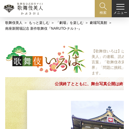
メニュー
検索
歌舞伎美人
もっと楽しむ
「劇場」を楽しむ
劇場写真館
南座新開場記念 新作歌舞伎『NARUTO‐ナルト‐』
【歌舞伎いろは】は歌
美人」の連載、読み物
言葉」「歌舞伎衣裳、
界」「問題に挑戦」な
ます。
公演終了とともに、舞台写真公開は終了