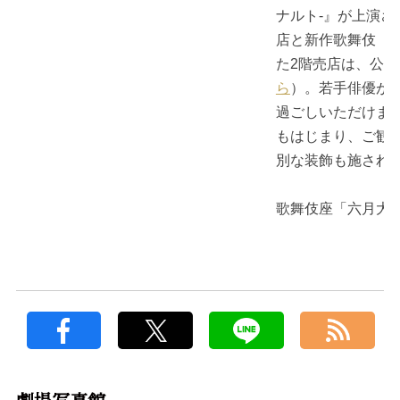
ナルト‐』が上演
店と新作歌舞伎『N
た2階売店は、公
ら
）。若手俳優が
過ごしいただけま
もはじまり、ご観
別な装飾も施され
歌舞伎座「六月大歌