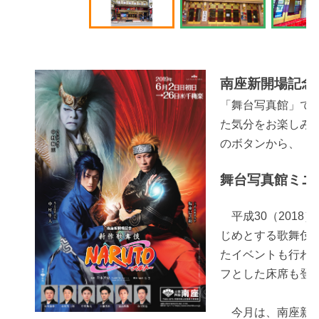
南座新開場記念
「舞台写真館」で
た気分をお楽しみ
のボタンから、「
舞台写真館ミニ
平成30（2018
じめとする歌舞伎
たイベントも行わ
フとした床席も登場
今月は、南座新開場