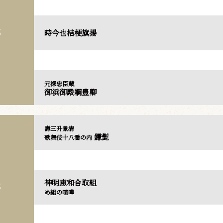
時今也桔梗旗揚
部
元禄忠臣蔵
御浜御殿綱豊卿
壽三升景清
鎌髭
歌舞伎十八番の内
神明恵和合取組
部
め組の喧嘩