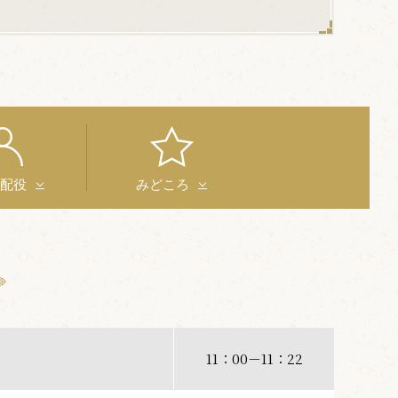
と配役
みどころ
11：00－11：22