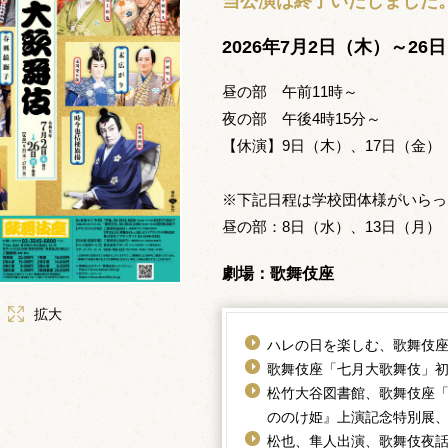
当公演は終了いたしました
2026年7月2日（木）～26
昼の部 午前11時～
夜の部 午後4時15分～
【休演】9日（木）、17日（金）
※下記日程は学校団体様がいらっ
昼の部：8日（水）、13日（月）
劇場：歌舞伎座
拡大
ハレの日を楽しむ、歌舞伎
歌舞伎座「七月大歌舞伎」
松竹大谷図書館、歌舞伎座
ののけ姫』上演記念特別展
松也、隼人出演、歌舞伎夜話