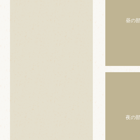
昼の
夜の