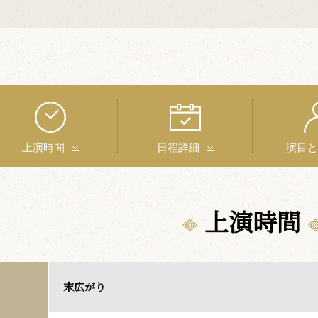
上演時間
日程詳細
演目
上演時間
末広がり