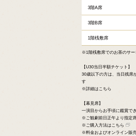
3階A席
3階B席
1階桟敷席
※1階桟敷席でのお茶のサー
【U30当日半額チケット】
30歳以下の方は、当日残席
す
※詳細はこちら
【幕見席】
一演目からお手頃に鑑賞でき
※ご観劇前日正午より指定
※ご購入方法はこちら
※料金およびオンライン販