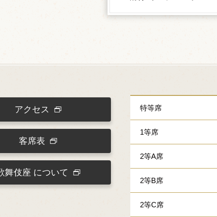
特等席
アクセス
1等席
客席表
2等A席
歌舞伎座
について
2等B席
2等C席