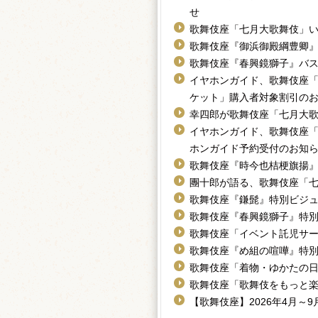
せ
歌舞伎座「七月大歌舞伎」
歌舞伎座『御浜御殿綱豊卿
歌舞伎座『春興鏡獅子』バ
イヤホンガイド、歌舞伎座「U
ケット」購入者対象割引の
幸四郎が歌舞伎座「七月大
イヤホンガイド、歌舞伎座
ホンガイド予約受付のお知
歌舞伎座『時今也桔梗旗揚
團十郎が語る、歌舞伎座「
歌舞伎座『鎌髭』特別ビジ
歌舞伎座『春興鏡獅子』特
歌舞伎座「イベント託児サー
歌舞伎座『め組の喧嘩』特
歌舞伎座「着物・ゆかたの
歌舞伎座「歌舞伎をもっと楽
【歌舞伎座】2026年4月～