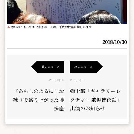
▲
思いのこもった寄せ書きボードは、平成中村座に飾られます
2018/10/30
前のニュース
次のニュース
2018/10/30
2018/10/31
『あらしのよるに』お
彌十郎「ギャラリーレ
練りで盛り上がった博
クチャー 歌舞伎夜話」
多座
出演のお知らせ