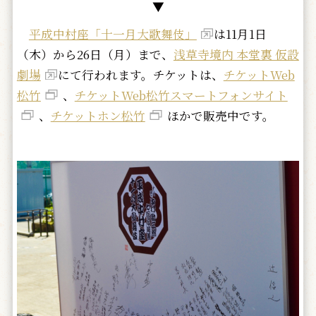
▼
平成中村座「十一月大歌舞伎」
は11月1日
（木）から26日（月）まで、
浅草寺境内 本堂裏 仮設
劇場
にて行われます。チケットは、
チケットWeb
松竹
、
チケットWeb松竹スマートフォンサイト
、
チケットホン松竹
ほかで販売中です。