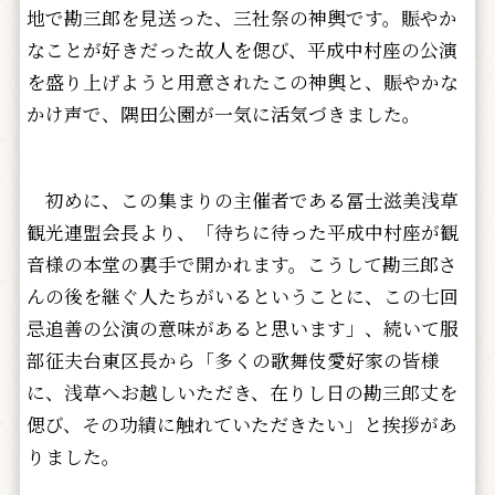
地で勘三郎を見送った、三社祭の神輿です。賑やか
なことが好きだった故人を偲び、平成中村座の公演
を盛り上げようと用意されたこの神輿と、賑やかな
かけ声で、隅田公園が一気に活気づきました。
初めに、この集まりの主催者である冨士滋美浅草
観光連盟会長より、「待ちに待った平成中村座が観
音様の本堂の裏手で開かれます。こうして勘三郎さ
んの後を継ぐ人たちがいるということに、この七回
忌追善の公演の意味があると思います」、続いて服
部征夫台東区長から「多くの歌舞伎愛好家の皆様
に、浅草へお越しいただき、在りし日の勘三郎丈を
偲び、その功績に触れていただきたい」と挨拶があ
りました。