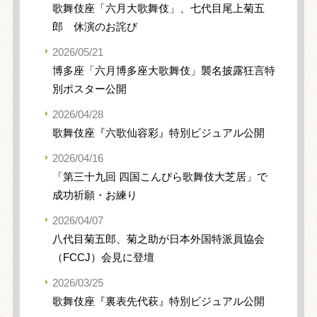
歌舞伎座「六月大歌舞伎」、七代目尾上菊五
郎 休演のお詫び
2026/05/21
博多座「六月博多座大歌舞伎」襲名披露狂言特
別ポスター公開
2026/04/28
歌舞伎座『六歌仙容彩』特別ビジュアル公開
2026/04/16
「第三十九回 四国こんぴら歌舞伎大芝居」で
成功祈願・お練り
2026/04/07
八代目菊五郎、菊之助が日本外国特派員協会
（FCCJ）会見に登壇
2026/03/25
歌舞伎座『裏表先代萩』特別ビジュアル公開