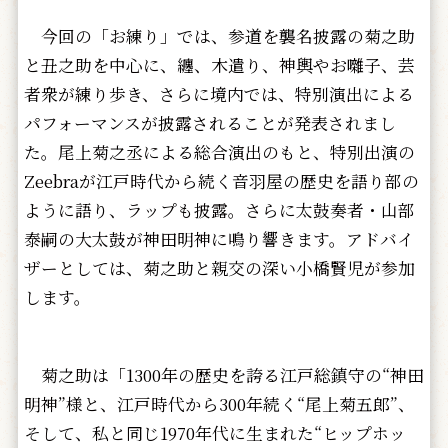
今回の「お練り」では、参道を襲名披露の菊之助
と丑之助を中心に、纏、木遣り、神輿やお囃子、芸
者衆が練り歩き、さらに境内では、特別演出による
パフォーマンスが披露されることが発表されまし
た。尾上菊之丞による総合演出のもと、特別出演の
Zeebraが江戸時代から続く音羽屋の歴史を語り部の
ように語り、ラップも披露。さらに太鼓奏者・山部
泰嗣の大太鼓が神田明神に鳴り響きます。アドバイ
ザーとしては、菊之助と親交の深い小橋賢児が参加
します。
菊之助は「1300年の歴史を誇る江戸総鎮守の“神田
明神”様と、江戸時代から300年続く“尾上菊五郎”、
そして、私と同じ1970年代に生まれた“ヒップホッ