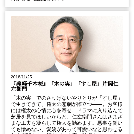
2018/11/25
『義経千本桜』「木の実」「すし屋」片岡仁
左衛門
「木の実」でのさりげないやりとりが「すし屋」
で生きてきて、権太の悲劇が際立つ――。お客様
には権太の心情に心を寄せ、ドラマに入り込んで
芝居を見てほしいからと、仁左衛門さんはさまざ
まな工夫を凝らして権太を勤めます。悪事を働い
ても憎めない、愛嬌があって可愛いなと思わせる