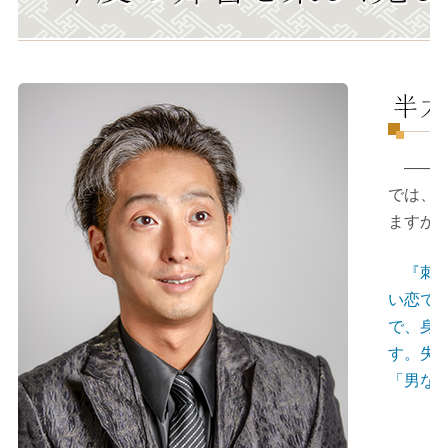
――お
では、
ますか
『刺青
い恋で
で、身
す。失
「男な