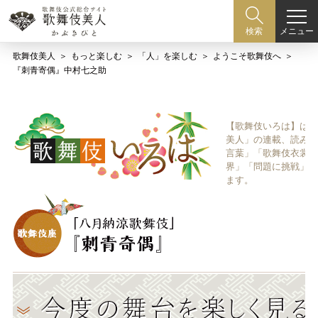
メニュー
検索
歌舞伎美人
もっと楽しむ
「人」を楽しむ
ようこそ歌舞伎へ
『刺青寄偶』中村七之助
【歌舞伎いろは】は歌
美人」の連載、読み物
言葉」「歌舞伎衣裳、
界」「問題に挑戦」な
ます。