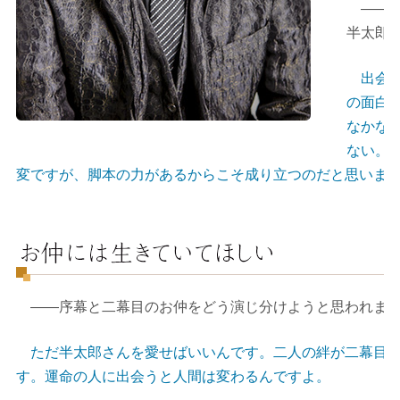
――二
半太郎
出会っ
の面白
なかな
ない。
変ですが、脚本の力があるからこそ成り立つのだと思いま
――序幕と二幕目のお仲をどう演じ分けようと思われま
ただ半太郎さんを愛せばいいんです。二人の絆が二幕目で
す。運命の人に出会うと人間は変わるんですよ。