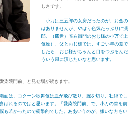
しさです。
小万は三五郎の女房だったのが、お金の
はありませんが、やはり色気たっぷりに演
郎、（四世）雀右衛門のおじ様の小万で上
伎座）、父とおじ様では、すごい年の差で
したら、おじ様がちゃんと目をつぶるんだ
ういう風に演じたいなと思います。
愛染院門前」と見せ場が続きます。
場面は、コクーン歌舞伎は血が飛び散り、腕を切り、壮絶でし
喜ばれるのではと思います。「愛染院門前」で、小万の首を前
僕も若かったので衝撃的でした。ああいうのが、嫌いな方もい