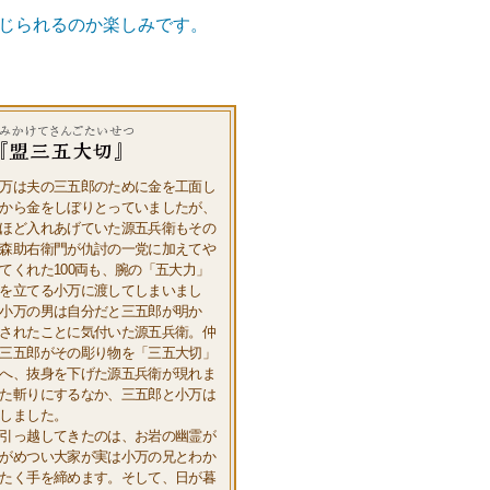
じられるのか楽しみです。
万は夫の三五郎のために金を工面し
から金をしぼりとっていましたが、
ほど入れあげていた源五兵衛もその
森助右衛門が仇討の一党に加えてや
てくれた100両も、腕の「五大力」
を立てる小万に渡してしまいまし
小万の男は自分だと三五郎が明か
されたことに気付いた源五兵衛。仲
三五郎がその彫り物を「三五大切」
へ、抜身を下げた源五兵衛が現れま
た斬りにするなか、三五郎と小万は
しました。
引っ越してきたのは、お岩の幽霊が
がめつい大家が実は小万の兄とわか
たく手を締めます。そして、日が暮