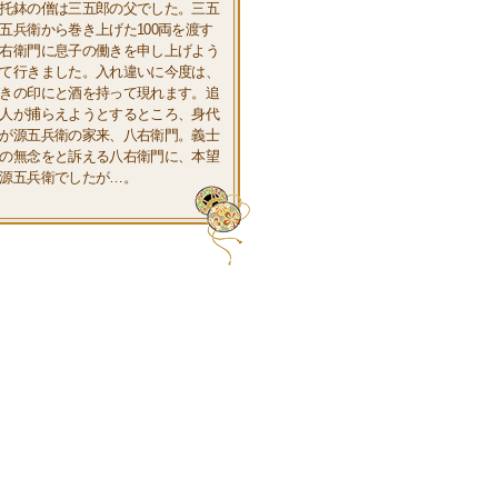
托鉢の僧は三五郎の父でした。三五
五兵衛から巻き上げた100両を渡す
右衛門に息子の働きを申し上げよう
て行きました。入れ違いに今度は、
きの印にと酒を持って現れます。追
人が捕らえようとするところ、身代
が源五兵衛の家来、八右衛門。義士
の無念をと訴える八右衛門に、本望
源五兵衛でしたが…。