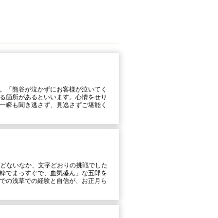
。「熊谷が泣かずにお客様が泣いてく
る箇所があるといいます。心情をせり
一瞬も聞き逃さず、見逃さずご堪能く
んどないなか、文字どおりの挑戦でした
粋でまっすぐで、血気盛ん」な五郎を
での浅草での経験と自信が、お正月ら