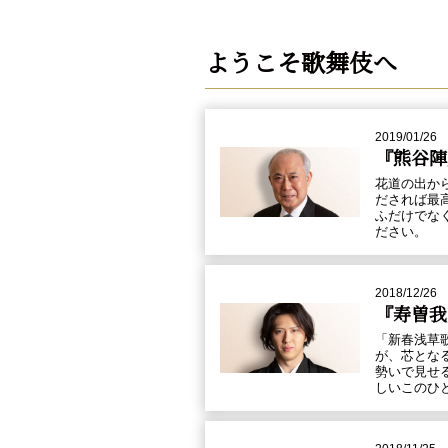
ようこそ歌舞伎へ
2019/01/26
『熊谷陣
花道の出か
だされば最
ふだけでな
ださい。
2018/12/26
『寿曽我
「新春浅草
が、芯とな
勢いで見せ
しいこのひ