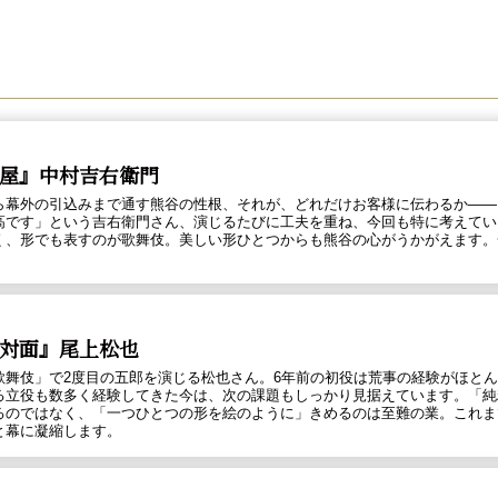
屋』中村吉右衛門
ら幕外の引込みまで通す熊谷の性根、それが、どれだけお客様に伝わるか――
高です」という吉右衛門さん、演じるたびに工夫を重ね、今回も特に考えてい
く、形でも表すのが歌舞伎。美しい形ひとつからも熊谷の心がうかがえます。
対面』尾上松也
歌舞伎」で2度目の五郎を演じる松也さん。6年前の初役は荒事の経験がほと
る立役も数多く経験してきた今は、次の課題もしっかり見据えています。「純
るのではなく、「一つひとつの形を絵のように」きめるのは至難の業。これま
と幕に凝縮します。