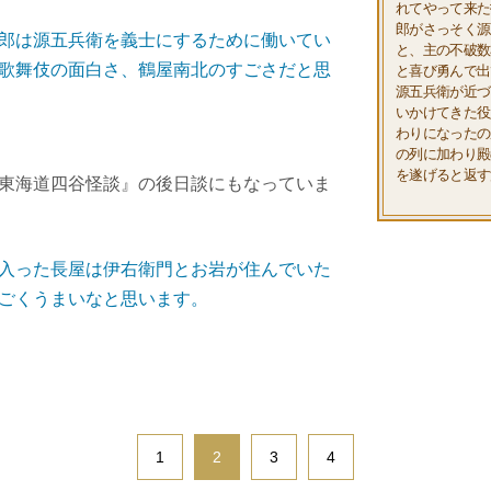
れてやって来た
郎がさっそく源
郎は源五兵衛を義士にするために働いてい
と、主の不破数
歌舞伎の面白さ、鶴屋南北のすごさだと思
と喜び勇んで出
源五兵衛が近づ
いかけてきた役
わりになったの
の列に加わり殿
を遂げると返す
東海道四谷怪談』の後日談にもなっていま
入った長屋は伊右衛門とお岩が住んでいた
ごくうまいなと思います。
1
2
3
4