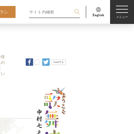
ラシ
メニュー
舞伎
人の
tweetする
世
てい