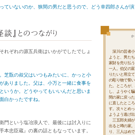
っていないのか、狭間の男だと思うので、どう幸四郎さんが演
それぞれの源五兵衛はいかがでしたでしょ
深川の芸者小
ようと、男たち
家財を売り払う
一人。伯父の富
りたいと用立て
。芝翫の叔父はいつもみたいに、かっと小
の彫り物で誓い
がありました。父は、小万と一緒に食事を
た。ところが、
というか。どうやってもいいんだと思いま
し、ようやく騙
間の家に戻った
面白かったですね。
に直したところ
す。次々とめっ
ようよう逃げ出
三五郎夫婦が
衛門という塩冶浪人で、最後には討入りに
出ると噂の家。
手本忠臣蔵』の裏の話ともなっています。
り、三人はめで