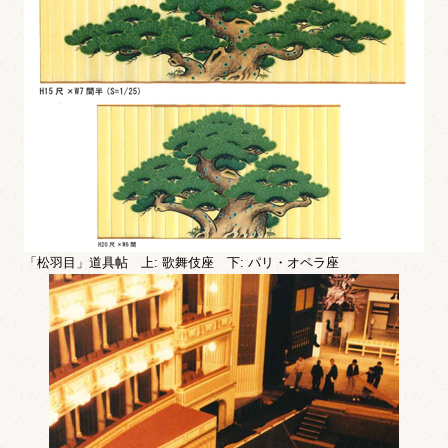
「松羽目」道具帖 上: 歌舞伎座 下: パリ・オペラ座