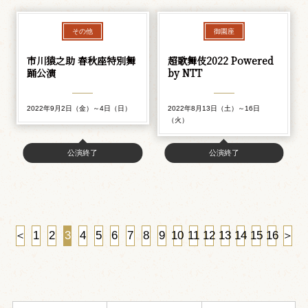
その他
御園座
市川猿之助 春秋座特別舞
超歌舞伎2022 Powered
踊公演
by NTT
2022年9月2日（金）～4日（日）
2022年8月13日（土）～16日
（火）
公演終了
公演終了
＜
1
2
3
4
5
6
7
8
9
10
11
12
13
14
15
16
＞