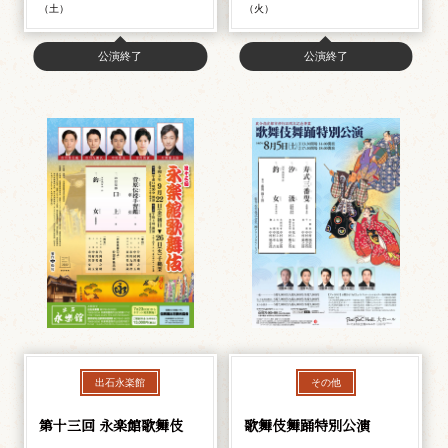
（土）
（火）
公演終了
公演終了
出石永楽館
その他
第十三回 永楽館歌舞伎
歌舞伎舞踊特別公演