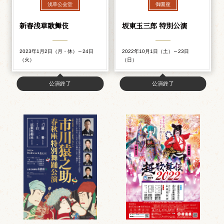
浅草公会堂
御園座
新春浅草歌舞伎
坂東玉三郎 特別公演
2023年1月2日（月・休）～24日
2022年10月1日（土）～23日
（火）
（日）
公演終了
公演終了