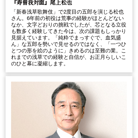
『寿曽我対面』尾上松也
「新春浅草歌舞伎」で2度目の五郎を演じる松也
さん。6年前の初役は荒事の経験がほとんどない
なか、文字どおりの挑戦でしたが、芯となる立役
も数多く経験してきた今は、次の課題もしっかり
見据えています。「純粋でまっすぐで、血気盛
ん」な五郎を勢いで見せるのではなく、「一つひ
とつの形を絵のように」きめるのは至難の業。こ
れまでの浅草での経験と自信が、お正月らしいこ
のひと幕に凝縮します。