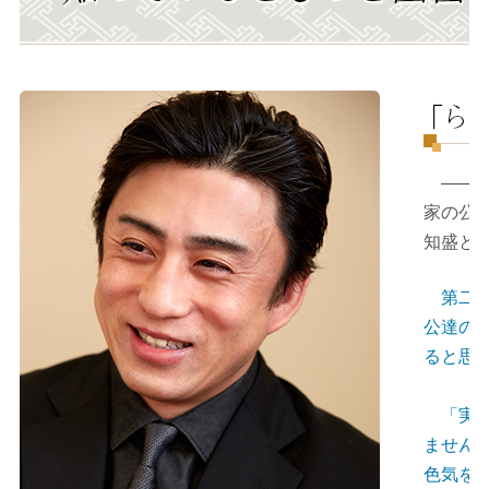
――〈
家の公
知盛と
第二部
公達の
ると思
「実は
ません
色気を