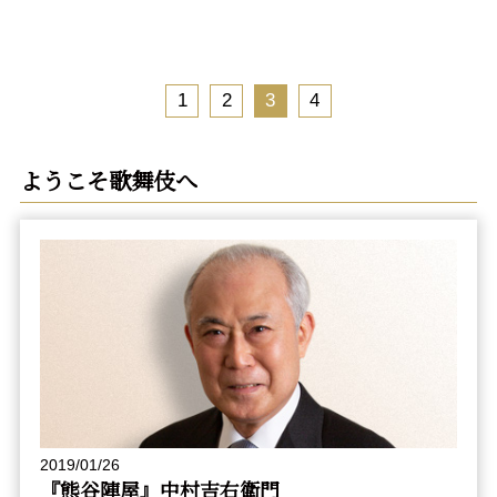
1
2
3
4
ようこそ歌舞伎へ
2019/01/26
『熊谷陣屋』中村吉右衛門