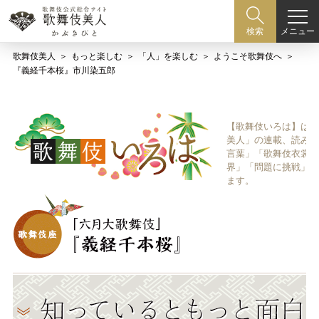
メニュー
検索
歌舞伎美人
もっと楽しむ
「人」を楽しむ
ようこそ歌舞伎へ
『義経千本桜』市川染五郎
【歌舞伎いろは】は歌
美人」の連載、読み物
言葉」「歌舞伎衣裳、
界」「問題に挑戦」な
ます。