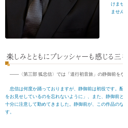
けませ
ません
――〈第三部 狐忠信〉では「道行初音旅」の静御前をな
忠信は何度か踊っておりますが、静御前は初役です。配役
をお見せしているのを忘れないように」、また、静御前と
十分に注意して勤めてきました。静御前が、この作品のな
す。