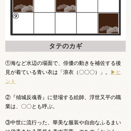
タテのカギ
①海など水辺の場面で、俳優の動きを補佐する後
見が着ている青い衣は「浪衣（〇〇〇）」。
▶ヒ
ント
②『傾城反魂香』に登場する絵師、浮世又平の職
業は、〇〇とも呼ぶ。
③中世に流行った、華美な服装や自由なふるまい