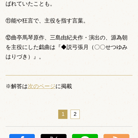
ばれていたことも。
⑪能や狂言で、主役を指す言葉。
⑫曲亭馬琴原作、三島由紀夫作・演出の、源為朝
を主役にした戯曲は『◆説弓張月（〇〇せつゆみ
はりづき）』。
※解答は
次のページ
に掲載
1
2