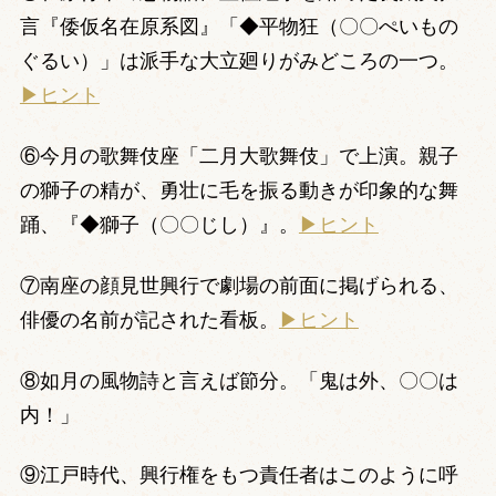
言『倭仮名在原系図』「◆平物狂（〇〇ぺいもの
ぐるい）」は派手な大立廻りがみどころの一つ。
▶ヒント
⑥今月の歌舞伎座「二月大歌舞伎」で上演。親子
の獅子の精が、勇壮に毛を振る動きが印象的な舞
踊、『◆獅子（〇〇じし）』。
▶ヒント
⑦南座の顔見世興行で劇場の前面に掲げられる、
俳優の名前が記された看板。
▶ヒント
⑧如月の風物詩と言えば節分。「鬼は外、〇〇は
内！」
⑨江戸時代、興行権をもつ責任者はこのように呼