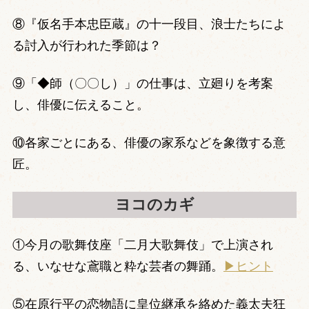
⑧『仮名手本忠臣蔵』の十一段目、浪士たちによ
る討入が行われた季節は？
⑨「◆師（〇〇し）」の仕事は、立廻りを考案
し、俳優に伝えること。
⑩各家ごとにある、俳優の家系などを象徴する意
匠。
ヨコのカギ
①今月の歌舞伎座「二月大歌舞伎」で上演され
る、いなせな鳶職と粋な芸者の舞踊。
▶ヒント
⑤在原行平の恋物語に皇位継承を絡めた義太夫狂