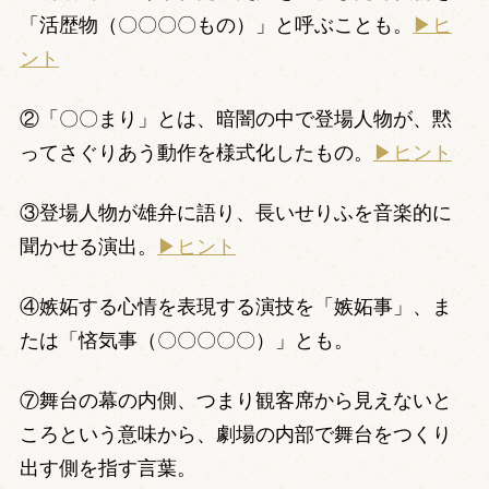
「活歴物（〇〇〇〇もの）」と呼ぶことも。
▶ヒ
ント
②「〇〇まり」とは、暗闇の中で登場人物が、黙
ってさぐりあう動作を様式化したもの。
▶ヒント
③登場人物が雄弁に語り、長いせりふを音楽的に
聞かせる演出。
▶ヒント
④嫉妬する心情を表現する演技を「嫉妬事」、ま
たは「悋気事（〇〇〇〇〇）」とも。
⑦舞台の幕の内側、つまり観客席から見えないと
ころという意味から、劇場の内部で舞台をつくり
出す側を指す言葉。