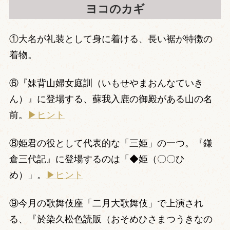
ヨコのカギ
①大名が礼装として身に着ける、長い裾が特徴の
着物。
⑥『妹背山婦女庭訓（いもせやまおんなていき
ん）』に登場する、蘇我入鹿の御殿がある山の名
前。
▶ヒント
⑧姫君の役として代表的な「三姫」の一つ。『鎌
倉三代記』に登場するのは「◆姫（〇〇ひ
め）」。
▶ヒント
⑨今月の歌舞伎座「二月大歌舞伎」で上演され
る、『於染久松色読販（おそめひさまつうきなの