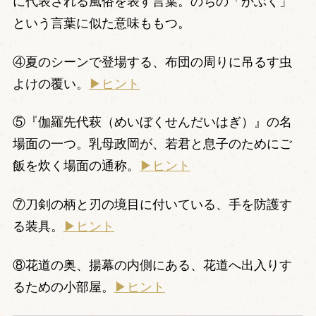
に代表される風俗を表す言葉。のちの「かぶく」
という言葉に似た意味ももつ。
④夏のシーンで登場する、布団の周りに吊るす虫
よけの覆い。
▶ヒント
⑤『伽羅先代萩（めいぼくせんだいはぎ）』の名
場面の一つ。乳母政岡が、若君と息子のためにご
飯を炊く場面の通称。
▶ヒント
⑦刀剣の柄と刃の境目に付いている、手を防護す
る装具。
▶ヒント
⑧花道の奥、揚幕の内側にある、花道へ出入りす
るための小部屋。
▶ヒント