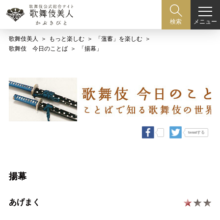
メニュー
検索
歌舞伎美人
もっと楽しむ
「薀蓄」を楽しむ
歌舞伎 今日のことば
「揚幕」
tweetする
揚幕
あげまく